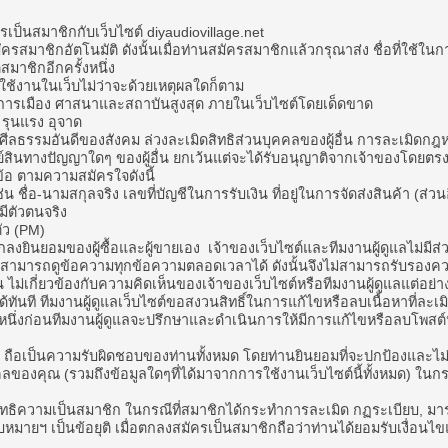
นสมาชิกกับเว็บไซต์ diyaudiovillage.net
ครสมาชิกอัตโนมัติ ดังนั้นเมื่อท่านสมัครสมาชิกแล้วกรุณาส่ง ชื่อที่ใช้ใ
ิสมาชิกอีกครั้งหนึ่ง
มาใช้งานในเว็บไม่ว่าจะด้วยเหตุผลใดก็ตาม
คคล การเมือง ศาสนาและสถาบันสูงสุด ภายในเว็บไซต์โดยเด็ดขาด
รุนแรง อุจาด
ายหรือศีลธรรมอันดีของสังคม ล่วงละเมิดสิทธิส่วนบุคคลของผู้อื่น การล
ทรัพย์สินทางปัญญาใดๆ ของผู้อื่น ยกเว้นแต่จะได้รับอนุญาติจากเจ้าของโดยตร
ข้อ ตามความสมัครใจดังนี้
ชื่อ-นามสกุลจริง เลขที่บัญชีในการรับเงิน ที่อยู่ในการจัดส่งสินค้า (ส่วนอีเม
มีตัวตนจริง
ตัว (PM)
กลงยินยอมของผู้ซื้อและผู้ขายเอง เจ้าของเว็บไซต์และทีมงานผู้ดูแลไม่มีส่ว
ม่สามารถดูข้อความทุกข้อความตลอดเวลาได้ ดังนั้นจึงไม่สามารถรับรองค
ม่เกี่ยวข้องกับความคิดเห็นของเจ้าของเว็บไซต์หรือทีมงานผู้ดูแลแต่อย
้ทันที ทีมงานผู้ดูแลเว็บไซต์ขอสงวนสิทธิ์ในการแก้ไขหรือลบเนื้อหาที่ละ
หนึ่งก่อนทีมงานผู้ดูแลจะปรึกษาและดำเนินการให้มีการแก้ไขหรือลบโพสต์หร
อเป็นความรับผิดชอบของท่านทั้งหมด โดยท่านยินยอมที่จะปกป้องและไม่เอาค
ของคุณ (รวมถึงข้อมูลใดๆที่ได้มาจากการใช้งานเว็บไซต์นี้ทั้งหมด) ในกร
ิทธิความเป็นสมาชิก ในกรณีที่สมาชิกได้กระทำการละเมิด กฏระเบียบ, มารย
มอบหมายฯ เป็นข้อยุติ เมื่อตกลงสมัครเป็นสมาชิกถือว่าท่านได้ยอมรับเงื่อนไข