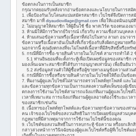
ข้อตกลงในการเป็นสมาชิก
กรุณากดยอมรับหลังจากอ่านข้อตกลงและนโยบายในการสมัครเป็
1. เพื่อป้องกันเว็บโดนสแปมสมัครสมาชิก เว็บไซต์จึงปิดการสมั
สมาชิก มาที่
diyaudiovillage@gmail.com
เพื่อให้แอดมินอนุมัต
2. ไม่อนุญาตให้สมาชิก ให้ผู้อื่นใช้ ชื่อ พาสเวิร์ด ของตนเอง
3. ห้ามมิให้มีการวิพากย์วิจารณ์ เกี่ยวกับ ความเชื่อส่วนบุ
4. ห้ามเสนอข้อความหรือเนื้อหาที่ส่อไปในทาง ลามก อนาจาร 
ข้อความหรือเนื้อหาอันเป็นสิ่งที่เกี่ยวข้องกับสิ่งผิดกฎหม
นอกจากนี้ คุณยังตกลงที่จะไม่โพสต์เนื้อหาที่มีลิขสิทธิ์หรือ
5. กรณีที่มีการซื้อ-ขายสินค้าภายในเว็บไซต์ สามารถทำได้ 2 
5.1 ท่านยินยอมที่จะตั้งกระทู้เพื่อเปิดเผยข้อมูลของสมาชิก เช่น 
มองเห็นเฉพาะสมาชิกที่ได้รับการอนุญาตเท่านั้น) เพื่อยืนยันว่า
5.2 ส่งข้อมูลส่วนตัวให้ผู้ซื้อหรือผู้ขายทางเมนูข้อความส่วน
6. กรณีที่มีการซื้อหรือขายสินค้าภายในเว็บไซต์ให้ถือเป็นข้อต
7. ทีมงานผู้ดูแลเว็บไซต์ไม่สามารถตรวจโพสต์ทุกโพสต์ และไ
และข้อความทุกข้อความเป็นการแสดงความคิดเห็นของผู้เขียน ไ
ตกลงการใช้งานเว็บไซต์สามารถแจ้งแก่ทีมงานผู้ดูแลเว็บไซต์ได
เวลาที่เหมาะสม การแจ้งแก่ทีมงานผู้ดูแลอาจต้องใช้ระยะเวลา
ของสมาชิกเช่นกัน
8. เนื้อหาของโพสต์ทุกโพสต์และข้อความทุกข้อความของท่าน ถื
คน เจ้าของเว็บไซต์ขอสงวนสิทธิในการเปิดเผยข้อมูลส่วนบุคคล
กฎหมายที่มีสาเหตุมาจากการใช้งานเว็บไซต์นี้ของคุณ
9. เว็บไซต์ขอสงวนสิทธิ์ในการลบกระทู้ ข้อความ หรือยกเลิกส
กล่าวล่วงหน้าการวินิจฉัยของผู้ดูแลเว็บไซต์หรือผู้ที่เว็บไซต์
เกิดขึ้นในอนาคตทุกประการ