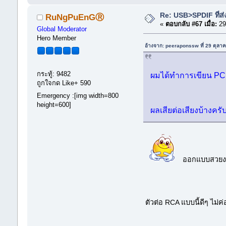
Re: USB>SPDIF ที่ส่
RuNgPuEnGⓇ
«
ตอบกลับ #67 เมื่อ:
29
Global Moderator
Hero Member
อ้างจาก: peeraponssw ที่ 29 ตุลา
กระทู้: 9482
ผมได้ทำการเขียน PC
ถูกใจกด Like+ 590
Emergency :[img width=800
height=600]
ผลเสียต่อเสียงบ้างครั
ออกแบบสวยงา
ตัวต่อ RCA แบบนี้ดีๆ ไม่ค่