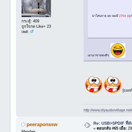
น่าโสนจาย เฮะ ผมมี
2704 อยู
กระทู้: 409
ถูกใจกด Like+ 23
เพศ:
เอามาขายซะดีๆ
[conf
http://www.diyaudiovillage.
Re: USB>SPDIF ที่ส่
peeraponssw
«
ตอบกลับ #65 เมื่อ:
29
Member