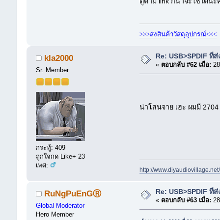
ดูตาม link ก็น่าจะใช้ได้น
>>>ส่งสินค้าวัสดุอุปกรณ์<<<
Re: USB>SPDIF ที่ส่
kla2000
«
ตอบกลับ #62 เมื่อ:
28
Sr. Member
น่าโสนจาย เฮะ ผมมี 2704
กระทู้: 409
ถูกใจกด Like+ 23
เพศ:
http://www.diyaudiovillage.
Re: USB>SPDIF ที่ส่
RuNgPuEnGⓇ
«
ตอบกลับ #63 เมื่อ:
28
Global Moderator
Hero Member