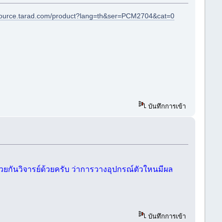
esource.tarad.com/product?lang=th&ser=PCM2704&cat=0
บันทึกการเข้า
ยกันวิจารย์ด้วยครับ ว่าการวางอุปกรณ์ตัวใหนมีผล
บันทึกการเข้า