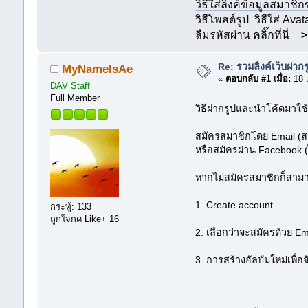
วิธีใส่ลิ้งค์ข้อมูลสมาชิ
วิธีโพสต์รูป
วิธีใส่ Avat
ลืมรหัสผ่าน
คลิ๊กที่นี่
>
Re: รวมลิ้งค์เว็บฝากร
MyNameIsAe
«
ตอบกลับ #1 เมื่อ:
18 
DAV Staff
Full Member
วิธีฝากรูปและนำโค้ดมาใช้
สมัครสมาชิกโดย Email (สมั
หรือสมัครผ่าน Facebook (ไ
หากไม่สมัครสมาชิกก็สามาร
1. Create account
กระทู้: 133
ถูกใจกด Like+ 16
2. เลือกว่าจะสมัครด้วย E
3. การสร้างอัลบัมใหม่เพื่อ