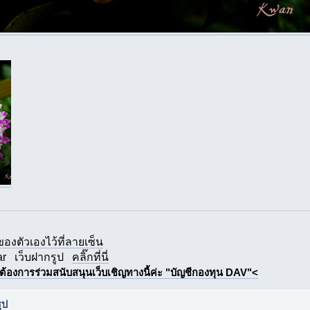
กของตัวเองไว้ที่ลายเซ็น
ar
เว็บฝากรูป
คลิ๊กที่นี่
ต้องการร่วมสนับสนุนเว็บเชิญทางนี้ค่ะ "บัญชีกองทุน DAV"<
ูป