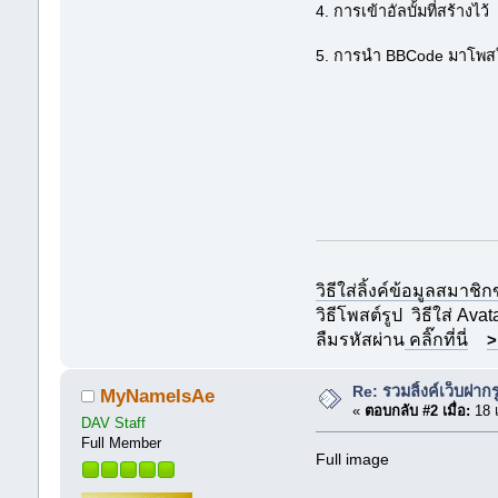
4. การเข้าอัลบั้มที่สร้างไว้
5. การนำ BBCode มาโพสใ
วิธีใส่ลิ้งค์ข้อมูลสมาชิ
วิธีโพสต์รูป
วิธีใส่ Avat
ลืมรหัสผ่าน
คลิ๊กที่นี่
>
Re: รวมลิ้งค์เว็บฝากร
MyNameIsAe
«
ตอบกลับ #2 เมื่อ:
18 
DAV Staff
Full Member
Full image