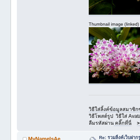
Thumbnail image (linked)
วิธีใส่ลิ้งค์ข้อมูลสมาชิ
วิธีโพสต์รูป
วิธีใส่ Avat
ลืมรหัสผ่าน
คลิ๊กที่นี่
>
Re: รวมลิ้งค์เว็บฝากร
MyNameIsAe