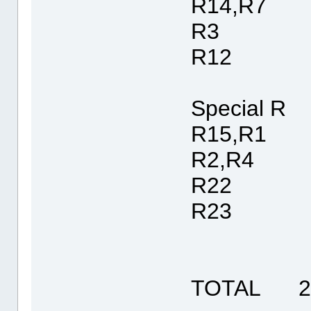
R14,R7 
R3 1
R12 8
Special R
R15,R1 
R2,R4 0
R22 10
R23 10
TOTAL 23