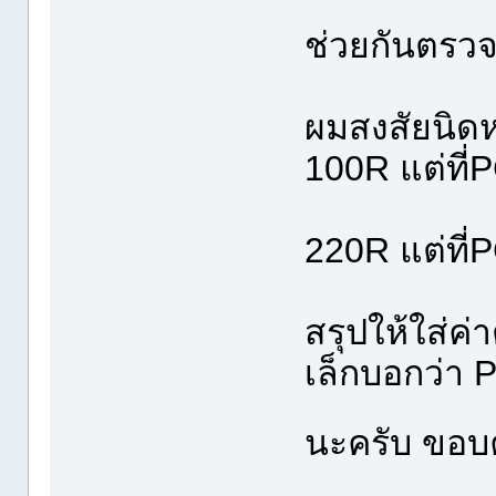
ช่วยกันตรว
ผมสงสัยนิดห
100R แต่ที่
R17 ในร
220R แต่ที่
สรุปให้ใส่ค
เล็กบอกว่า 
นะครับ ขอบ