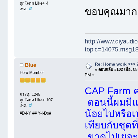
ถูกใจกด Like+ 4
ขอบคุณมาก
เพศ:
http://www.diyaudio
topic=14075.msg1
Re: Home work >>> ?
Blue
«
ตอบกลับ #102 เมื่อ:
09
Hero Member
PM »
CAP Farm คว
กระทู้: 1249
ตอนนี้ผมมีแ
ถูกใจกด Like+ 107
เพศ:
น้อยไปหรือเ
#D-I-Y ## Y-I-Do#
เทียบกับชุดท
ขาดไปเยอะ