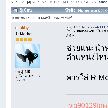
หน้า:
1
2
3
[
4
]
5
6
7
8
9
10
11
12
13
14
15
16
17
18
19
...
66
ลงล่าง
ผู้เขียน
หัวข้อ: Home work >>> 
0 สมาชิก และ 24 บุคคลทั่วไป กำลังดูหัวข้อนี้
Re: Home work >>> ?
bkby
«
ตอบกลับ #90 เมื่อ:
09 
Sr. Member
AM »
ช่วยแนะนำห
ตำแหน่งไหน
กระทู้: 315
ควรใส่ R Me
ถูกใจกด Like+ 13
เพศ:
[pig90129]ก