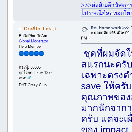
>>>ส่งสินค้าวัสดุ
ไปรษณีย์ลงทะเบี
Re: Home work >>> ?
CreÃte_Lek ♫
«
ตอบกลับ #93 เมื่อ:
09 
BuRaPha_TeAm
PM »
Global Moderator
Hero Member
ชุดที่ผมจัดใ
สแรกนะครับ
กระทู้: 58505
เฉพาะตรงตำแ
ถูกใจกด Like+ 1372
เพศ:
save ให้ครั
DHT Crazy Club
คุณภาพของอุ
มากนักจากา
ครับ แต่จะเผ
ของ impact 