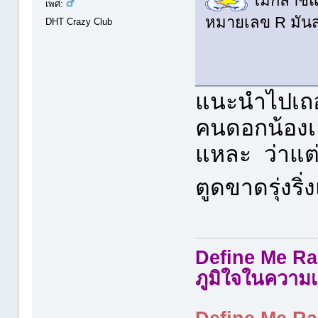
ไม่กล้าชี
เพศ:
หมายเลข R มันสล
DHT Crazy Club
แนะนำไปเถอะ
คนดอกน้องเอ้
แหละ ว่าแต่ว
ตูดขาดรุ่งริ
Define Me Rad
ภูมิใจในความเ