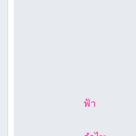
ฟ้า
งามตระ
อร่ามเห