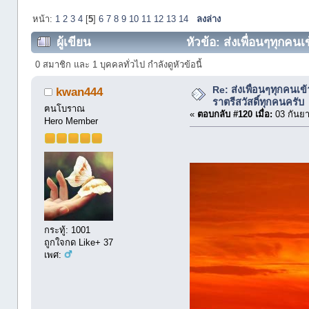
หน้า:
1
2
3
4
[
5
]
6
7
8
9
10
11
12
13
14
ลงล่าง
ผู้เขียน
หัวข้อ: ส่งเพื่อนๆทุกคน
ครั้ง)
0 สมาชิก และ 1 บุคคลทั่วไป กำลังดูหัวข้อนี้
Re: ส่งเพื่อนๆทุกคนเข
kwan444
ราตรีสวัสดิ์ทุกคนครับ
ฅนโบราณ
«
ตอบกลับ #120 เมื่อ:
03 กันยา
Hero Member
กระทู้: 1001
ถูกใจกด Like+ 37
เพศ: