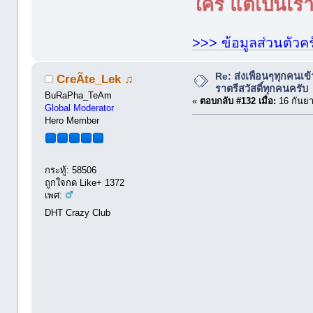
ใคร แต่เป็นเราใ
>>> ข้อมูลส่วนตัวคร
Re: ส่งเพื่อนๆทุกคนเข
CreÃte_Lek ♫
ราตรีสวัสดิ์ทุกคนครับ
BuRaPha_TeAm
«
ตอบกลับ #132 เมื่อ:
16 กันยา
Global Moderator
Hero Member
กระทู้: 58506
ถูกใจกด Like+ 1372
เพศ:
DHT Crazy Club