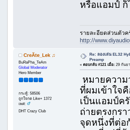
หรือแอมป์ ก็
รายละอียดส่วนตัวคร
http://www.diyaudio
Re: ลองเล่น EL32 Hy
CreÃte_Lek ♫
Preamp
BuRaPha_TeAm
«
ตอบกลับ #121 เมื่อ:
29 กันยา
Global Moderator
Hero Member
หมายความว่า
ที่ผมเข้าใจค
กระทู้: 58506
เป็นแอมป์คร
ถูกใจกด Like+ 1372
เพศ:
ถ่ายตรงกราวด
DHT Crazy Club
จุดหนึ่งที่ต่อ