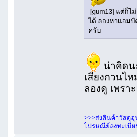
[gum13] แต่ก็ไม
ได้ ลองหาแอมป์ตั
ครับ
น่าคิดน
เสียงกวนไหม
ลองดู เพราะ
>>>ส่งสินค้าวัสดุ
ไปรษณีย์ลงทะเบี