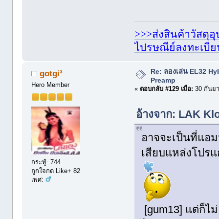
>>>ส่งสินค้าวัสดุ
ไปรษณีย์ลงทะเบี
Re: ลองเล่น EL32 Hy
gotgi³
Preamp
Hero Member
«
ตอบกลับ #129 เมื่อ:
30 กันยา
อ้างจาก: LAK Klo
อาจจะเป็นที่แอม
เสียบแหล่งโปรแก
กระทู้: 744
ถูกใจกด Like+ 82
เพศ:
[gum13] แต่ก็ไม