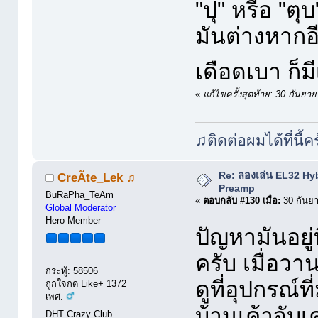
"ปุ" หรือ "ต
มันต่างหากอี
เดือดเบา ก็
«
แก้ไขครั้งสุดท้าย: 30 กันยา
♫ติดต่อผมได้ที่นี้ค
Re: ลองเล่น EL32 Hy
CreÃte_Lek ♫
Preamp
BuRaPha_TeAm
«
ตอบกลับ #130 เมื่อ:
30 กันยา
Global Moderator
Hero Member
ปัญหามันอยู่
ครับ เมื่อวาน
กระทู้: 58506
ดูที่อุปกรณ์
ถูกใจกด Like+ 1372
เพศ:
บ้านเค้าจับเ
DHT Crazy Club