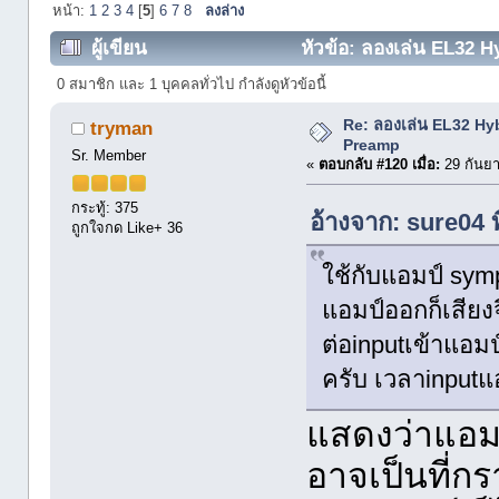
หน้า:
1
2
3
4
[
5
]
6
7
8
ลงล่าง
ผู้เขียน
หัวข้อ: ลองเล่น EL32 H
0 สมาชิก และ 1 บุคคลทั่วไป กำลังดูหัวข้อนี้
Re: ลองเล่น EL32 Hy
tryman
Preamp
Sr. Member
«
ตอบกลับ #120 เมื่อ:
29 กันยา
กระทู้: 375
อ้างจาก: sure04 
ถูกใจกด Like+ 36
ใช้กับแอมป์ sy
แอมป์ออกก็เสียง
ต่อinputเข้าแอมป
ครับ เวลาinputแ
แสดงว่าแอมป
อาจเป็นที่ก