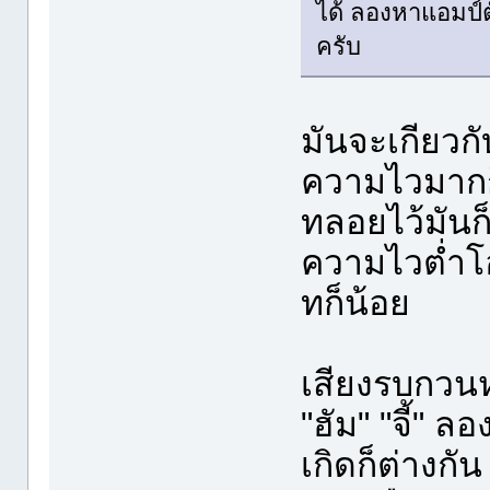
ได้ ลองหาแอมป์ตั
ครับ
มันจะเกียวกั
ความไวมากก็
ทลอยไว้มันก
ความไวต่ำโอ
ทก็น้อย
เสียงรบกวนห
"ฮัม" "จี้" 
เกิดก็ต่างกัน