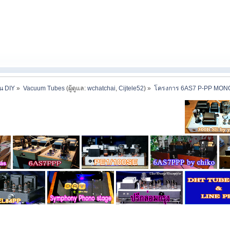
าน DIY
»
Vacuum Tubes
(ผู้ดูแล:
wchatchai
,
Cijtele52
) »
โครงการ 6AS7 P-PP MONO