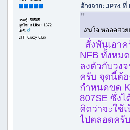
อ้างจาก: JP74 ที
กระทู้: 58505
ถูกใจกด Like+ 1372
สนใจ หลอดสวยเบ
เพศ:
DHT Crazy Club
สั่งพันเอาค
NFB ทั้งหมด
ลงตัวกับวงจ
ครับ จุดนี
กำหนดขด KNF
807SE ซึ่งไ
คิดว่าจะใช้
ไปตลอดครั