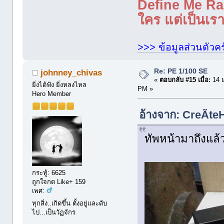
Define Me Rad
ใคร แต่เป็นเราใ
>>> ข้อมูลส่วนตัวคร
Re: PE 1/100 SE
johnney_chivas
«
ตอบกลับ #15 เมื่อ:
14 ม
ยิ่งได้ฟัง ยิ่งหลงไหล
PM »
Hero Member
อ้างจาก: CreÃte
ทัพหน้ามาถึงแล้
กระทู้: 6625
ถูกใจกด Like+ 159
เพศ:
ทุกสิ่ง..เกิดขึ้น ตั้งอยู่และดับ
ไป...เป็นวัฏจักร