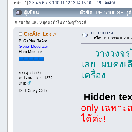
หน้า: [
1
]
2
3
4
5
6
7
8
9
10
11
12
13
14
15
16
...
19
ลงล่าง
ผู้เขียน
หัวข้อ: PE 1/100 SE (อ่
0 สมาชิก และ 3 บุคคลทั่วไป กำลังดูหัวข้อนี้
PE 1/100 SE
CreÃte_Lek ♫
«
เมื่อ:
04 มกราคม 2016,
BuRaPha_TeAm
Global Moderator
วางวงจรไว
Hero Member
เลย ผมคงเลื
เครื่อง
กระทู้: 58505
ถูกใจกด Like+ 1372
เพศ:
DHT Crazy Club
Hidden text
only เฉพาะส
ได้ค่ะ!