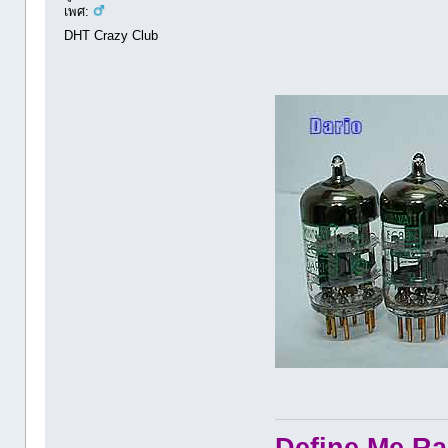
เพศ:
DHT Crazy Club
Define Me Rad