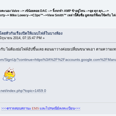
ะนอง Valve --> เข้น้อยคอย DAC --> จิ้งจกจ๋า AMP ข้าอยู่ไหน -->อุย ดุก ดุก...-->
erty--> Mike Lowery-->C3po™-->View Smith™ เหล่านี้คือชื่อ ยูสเซอร์ที่ผมใช้ครับ ไล่เ
T
ยทั่วกันเรื่องปิดให้แนบไฟล์ในบางห้อง
มิถุนายน 2014, 07:15:47 PM »
้ง่ายครับ ไม่ต้องย่อไฟล์อัปขึ้นเลย ตอนมาวางค่อยเปลี่ยนขนาดเอา ตามความเ
e.com/SignUp?continue=https%3A%2F%2Faccounts.google.com%2FMan
ว
e.net/index.php?topic=1459.0
>>>ตรวจสอบสถานะ
EMS
และไปรษณีย์ลงทะเบียน<<<