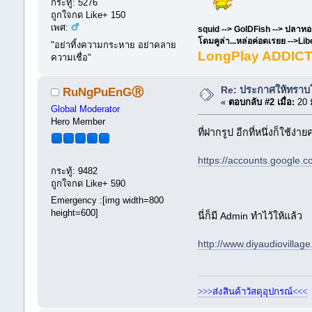
กระทู้: 5276
ถูกใจกด Like+ 150
เพศ:
squid --> GolDFish --> ปลาทองค
โดมคูล่า...หล่อค่อดเรยย -->Lib
"อย่าทิ้งความกระหาย อย่าคลาย
LongPlay ADDIC
ความเชื่อ"
Re: ประกาศให้ทราบโด
RuNgPuEnGⓇ
«
ตอบกลับ #2 เมื่อ:
20 
Global Moderator
Hero Member
ที่ฝากรูป อีกที่หนึ่งก็ใช
https://accounts.googl
กระทู้: 9482
ถูกใจกด Like+ 590
Emergency :[img width=800
height=600]
นี่ก็มี Admin ทำไว้ให้แล้
http://www.diyaudiovillag
>>>ส่งสินค้าวัสดุอุปกรณ์<<<