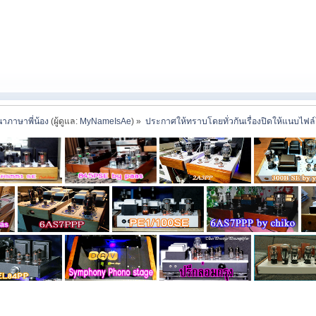
าภาษาพี่น้อง
(ผู้ดูแล:
MyNameIsAe
) »
ประกาศให้ทราบโดยทั่วกันเรื่องปิดให้แนบไฟล