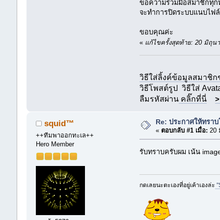
ขอความร่วมมือสมาชิกทุกท่า
จะทำการปิดระบบแนบไฟล์ตามห
ขอบคุณค่ะ
«
แก้ไขครั้งสุดท้าย: 20 มิถ
วิธีใส่ลิ้งค์ข้อมูลสมาชิ
วิธีโพสต์รูป
วิธีใส่ Avat
ลืมรหัสผ่าน
คลิ๊กที่นี่
>
Re: ประกาศให้ทราบโด
squid™
«
ตอบกลับ #1 เมื่อ:
20 
++ทีมพาออกทะเล++
Hero Member
รับทราบครับผม เน้น imag
กดเลยนะตะเองที่อยู่เค้าเองล่ะ
"