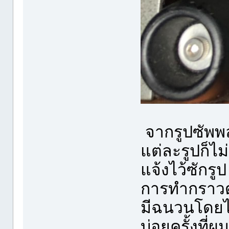
จากรูปซัพพ
แต่ละรูปก็ไม
แจ้งไว้ซักรูป
การทำกราวด์
มีฉนวนโดยไ
บ่อยครั้งที่ผ