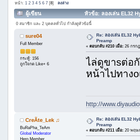
หน้า:
1
2
3
4
5
6
7
[
8
]
ลงล่าง
ผู้เขียน
หัวข้อ: ลองเล่น EL32 H
0 สมาชิก และ 2 บุคคลทั่วไป กำลังดูหัวข้อนี้
Re: ลองเล่น EL32 Hy
sure04
Preamp
Full Member
«
ตอบกลับ #210 เมื่อ:
26 กรกฎ
กระทู้: 156
ไล่ดูขาsต่อ
ถูกใจกด Like+ 6
หน้าไปทางou
http://www.diyaudio
Re: ลองเล่น EL32 Hy
CreÃte_Lek ♫
Preamp
BuRaPha_TeAm
«
ตอบกลับ #211 เมื่อ:
20 พฤษภ
Global Moderator
Hero Member