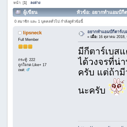
หน้า: [
1
]
ลงล่าง
ผู้เขียน
หัวข้อ: อยากทำแอมป์กีตา
0 สมาชิก และ 1 บุคคลทั่วไป กำลังดูหัวข้อนี้
อยากทำแอมป์กีตาร์เบ
lipsneck
«
เมื่อ:
16 ตุลาคม 2018, 
Full Member
มีกีตาร์เบส
ได้วงจรที่น่
กระทู้: 222
ถูกใจกด Like+ 17
ครับ แต่ถ้ามี
เพศ:
นะครับ