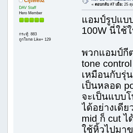
Cijtele52
«
ตอบกลับ #7 เมื่อ:
25 ตุ
DAV Staff
Hero Member
แอมป์รูปแบบ
100W นี่ใช้
กระทู้: 883
ถูกใจกด Like+ 129
พวกแอมป์กีตา
tone control 
เหมือนกับรุ่
เป็นหลอด pow
จะเป็นแบบโบ
ได้อย่างเดียว
mid ก็ cut ได
ใช้หิ้วไปมาข