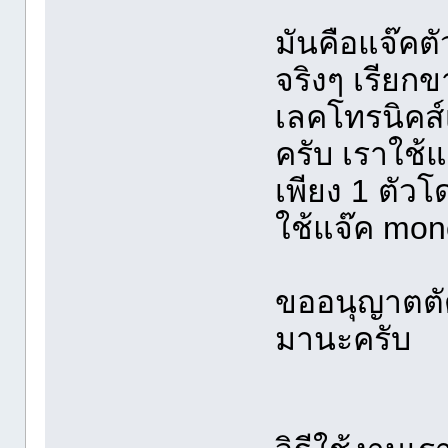
มันคือแจ๊คต
จริงๆ เรียก
เลคโทรนิคส์
ครับ เราใช้แ
เพียง 1 ตัวโ
ใช้แจ๊ค mon
ขออนุญาตตัดภ
มานะครับ