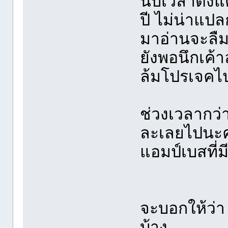
นับเวลาตั้งแต
ปี ไม่น่าแป
มาอ่านจะลืม
ยังพอนึกเค้า
ล้มโปรเจคไปแ
ช่วงเวลากว่า
ละเลยไปนะคร
แอมป์เบสที่ม
จะบอกให้ว่า 
บ้าง