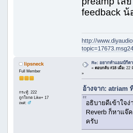
preamp เลย บ
feedback น้อ
http://www.diyaudio
topic=17673.msg2
Re: อยากทำแอมป์กีตา
lipsneck
«
ตอบกลับ #18 เมื่อ:
22 ม
Full Member
»
อ้างจาก: atriam 
กระทู้: 222
ถูกใจกด Like+ 17
อธิบายดีเข้าใจง่
เพศ:
Reverb ก็หาแจ๊ค
ครับ