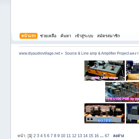
หน้าแรก
ช่วยเหลือ
ค้นหา
เข้าสู่ระบบ
สมัครสมาชิก
www.diyaudiovillage.net
»
Source & Line amp & Amplifier Project ผลง
หน้า: [
1
]
2
3
4
5
6
7
8
9
10
11
12
13
14
15
16
...
67
ลงล่าง