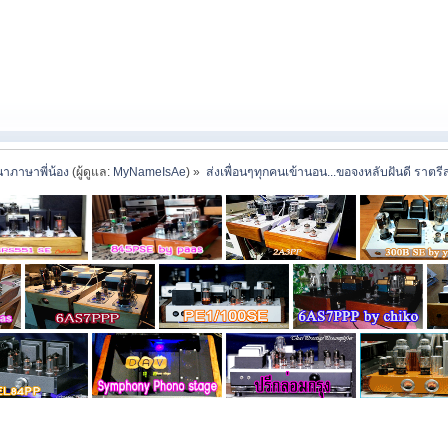
าภาษาพี่น้อง
(ผู้ดูแล:
MyNameIsAe
) »
ส่งเพื่อนๆทุกคนเข้านอน...ขอจงหลับฝันดี ราตรีส