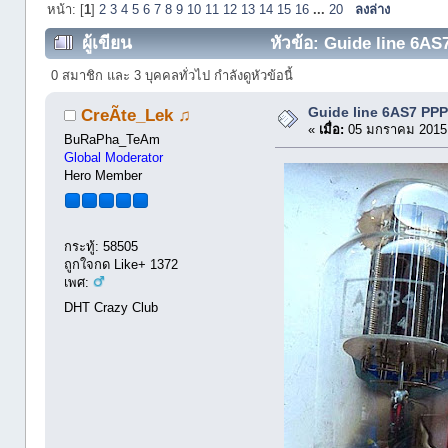
หน้า: [
1
]
2
3
4
5
6
7
8
9
10
11
12
13
14
15
16
...
20
ลงล่าง
ผู้เขียน
หัวข้อ: Guide line 6AS
0 สมาชิก และ 3 บุคคลทั่วไป กำลังดูหัวข้อนี้
Guide line 6AS7 PP
CreÃte_Lek ♫
«
เมื่อ:
05 มกราคม 2015,
BuRaPha_TeAm
Global Moderator
Hero Member
กระทู้: 58505
ถูกใจกด Like+ 1372
เพศ:
DHT Crazy Club