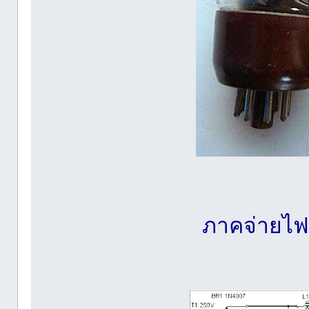
ภาคจ่ายไฟส