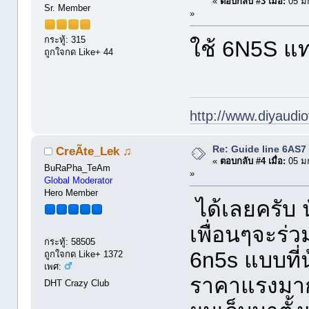
«
ตอบกลับ #3 เมื่อ:
05 ม
Sr. Member
»
กระทู้: 315
ใช้ 6N5S แท
ถูกใจกด Like+ 44
http://www.diyaudio
Re: Guide line 6AS
CreÃte_Lek ♫
«
ตอบกลับ #4 เมื่อ:
05 ม
BuRaPha_TeAm
»
Global Moderator
Hero Member
ได้เลยครับ น
เพื่อนๆจะร่ว
กระทู้: 58505
6n5s แบบที่น
ถูกใจกด Like+ 1372
เพศ:
ราคาแรงมาก
DHT Crazy Club