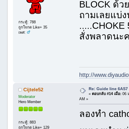
BLOCK ด้วยอ
ถามเลยแบ่งห
กระทู้: 788
.....CHOKE 
ถูกใจกด Like+ 35
เพศ:
สั่งพลาดนะค
http://www.diyaudio
Re: Guide line 6AS
Cijtele52
«
ตอบกลับ #14 เมื่อ:
06 ม
Moderator
AM »
Hero Member
ลองทำ catho
กระทู้: 883
ถูกใจกด Like+ 129