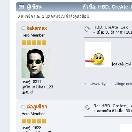
ผู้เขียน
หัวข้อ: HBD. CreAte_L
0 สมาชิก และ 1 บุคคลทั่วไป กำลังดูหัวข้อนี้
HBD. CreAte_Lek
kakamax
«
เมื่อ:
30 ธันวาคม 201
Hero Member
[cake]สุขสัน
กระทู้: 8311
http://www.diyaudiovillage.ne
ถูกใจกด Like+ 123
เพศ:
Re: HBD. CreAte_L
ต่อภูเขียว
«
ตอบกลับ #1 เมื่อ:
30 
Hero Member
กระทู้: 1628