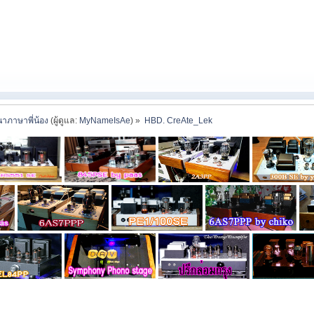
าภาษาพี่น้อง
(ผู้ดูแล:
MyNameIsAe
) »
HBD. CreAte_Lek