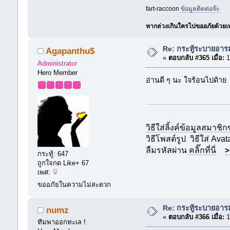
fart-raccoon
ข้อมูลติดต่อจ๊ะ
หากล่วงเกินใครไปขออภัยด้วยเพรา
Re: กระทู้ระบายอา
Agapanthu$
«
ตอบกลับ #365 เมื่อ:
1
Administrator
Hero Member
อ่านดี ๆ นะ ใจร้อนไปด้าย 
วิธีใส่ลิ้งค์ข้อมูลสมาชิ
วิธีโพสต์รูป
วิธีใส่ Avat
ลืมรหัสผ่าน
คลิ๊กที่นี่
>
กระทู้: 647
ถูกใจกด Like+ 67
เพศ:
ขออภัยในความไม่สะดวก
Re: กระทู้ระบายอา
numz
«
ตอบกลับ #366 เมื่อ:
1
ทีมพาออกทะเล !