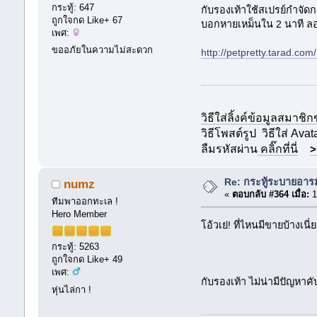
กระทู้: 647
กับรองเท้าใช้สเปรย์กำจัดก
ถูกใจกด Like+ 67
บอกหายเหม็นใน 2 นาที ลอ
เพศ:
ขออภัยในความไม่สะดวก
http://petpretty.tarad.c
วิธีใส่ลิ้งค์ข้อมูลสมาชิ
วิธีโพสต์รูป
วิธีใส่ Avat
ลืมรหัสผ่าน
คลิ๊กที่นี่
>
Re: กระทู้ระบายอา
numz
«
ตอบกลับ #364 เมื่อ:
1
ทีมพาออกทะเล !
Hero Member
โอ้วเย่! ที่ไหนมีขายบ้างเนี
กระทู้: 5263
ถูกใจกด Like+ 49
เพศ:
กับรองเท้า ไม่น่ามีปัญหาค
หุ่นไล่กา !