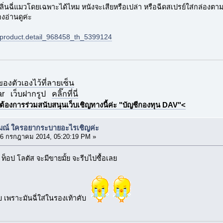
ลิ่นฉี่แมวโดยเฉพาะได้ไหม หนังจะเสียหรือเปล่า หรือฉีดสเปรย์ใส่กล่องตา
งอ่านดูค่ะ
om/product.detail_968458_th_5399124
กของตัวเองไว้ที่ลายเซ็น
ar
เว็บฝากรูป
คลิ๊กที่นี่
ต้องการร่วมสนับสนุนเว็บเชิญทางนี้ค่ะ "บัญชีกองทุน DAV"<
รมณ์ ใครอยากระบายอะไรเชิญค่ะ
6 กรกฎาคม 2014, 05:20:19 PM »
่ย ท็อป โลตัส จะมีขายมั้ย จะรีบไปซื้อเลย
ับ เพราะมันฉี่ใส่ในรองเท้าคับ