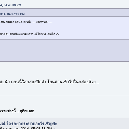
14, 04:45:03 PM
2014, 04:07:19 PM
หงายท้อง กลิ่นฉี่แมวหึ่ง.... ปวดหัวเลย....
ายคับ มันเป้นหนังสังเคราะห์ ไม่น่าจะซักได้ -*-
่ะน้า ตอนนี้ใส่กล่องปิดฝา โยนถ่านเข้าไปในกล่องด้วย...
ะช่วงนี้.... กุติสแตก!
รมณ์ ใครอยากระบายอะไรเชิญค่ะ
6 กรกฎาคม 2014, 05:05:13 PM »