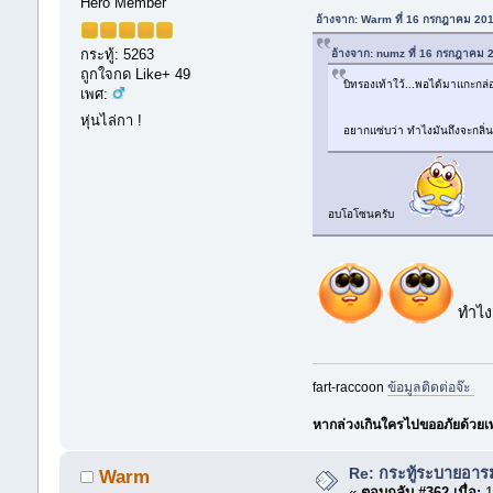
Hero Member
อ้างจาก: Warm ที่ 16 กรกฎาคม 20
กระทู้: 5263
อ้างจาก: numz ที่ 16 กรกฎาคม 
ถูกใจกด Like+ 49
บิทรองเท้าใว้...พอได้มาแกะกล่อง
เพศ:
หุ่นไล่กา !
อยากแซ่บว่า ทำไงมันถึงจะกลิ่นห
อบโอโซนครับ
ทำไงอ
fart-raccoon
ข้อมูลติดต่อจ๊ะ
หากล่วงเกินใครไปขออภัยด้วยเพรา
Re: กระทู้ระบายอา
Warm
«
ตอบกลับ #362 เมื่อ:
1