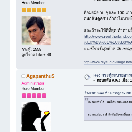
Hero Member
ที่อมรมีขาย ชุดละ 100 เอาถ
ดมกลิ่นดูครับ ถ้ายังไม่หา
และถ้าจะให้ดีที่สุด ทำตามล
http://www.reefthailand
%E0%B9%81%E0%B8%9
«
แก้ไขครั้งสุดท้าย: 16 กร
กระทู้: 1559
ถูกใจกด Like+ 48
http://www.diyaudiovillage.ne
Re: กระทู้ระบายอา
Agapanthu$
«
ตอบกลับ #363 เมื่อ:
1
Administrator
Hero Member
อ้างจาก: numz ที่ 16 กรกฎาคม 20
บิทรองเท้าใว้...พอได้มาแกะกล่องหงา
อยากแซ่บว่า ทำไงมันถึงจะกลิ่นหายค