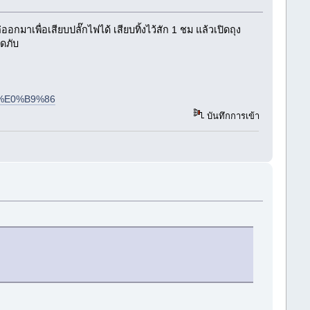
กมาเพื่อเสียบปลั๊กไฟได้ เสียบทิ้งไว้สัก 1 ชม แล้วเปิดถุง
อดภับ
%E0%B9%86
บันทึกการเข้า