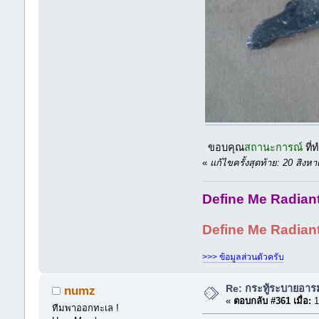
ขอบคุณ
สถานะการณ์
ที่ท
«
แก้ไขครั้งสุดท้าย: 20 สิ
Define Me Radiant 
Define Me Radiant Br
>>> ข้อมูลส่วนตัวครับ
Re: กระทู้ระบายอา
numz
«
ตอบกลับ #361 เมื่อ:
1
ทีมพาออกทะเล !