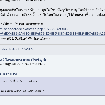
ุงพลาสติกใส่ทั้งรองเท้า และชุดโอโซน มัดถุงให้ป่องๆ โดยให้สายปลั๊กโผล่ออ
ยให้ทำซ้ำ ระหว่างเสียบปลั๊ก อย่าไปไหนใกล คอยดูไว้ด้วยครับ เพื่อความปล
ิ้งค์นี้ครับ ใช้งานได้หลากหลาย
.com/webboard/showthread.php?15368-OZONE-
A%E0%B8%9A%E0%B8%87%E0%B9%88%E0%B8%B2%E0%B8%A2
กฎาคม 2014, 05:09:24 PM โดย Warm
»
t/index.php?topic=14009.0
รมณ์ ใครอยากระบายอะไรเชิญค่ะ
6 กรกฎาคม 2014, 05:17:38 PM »
14, 04:07:19 PM
ยท้อง กลิ่นฉี่แมวหึ่ง.... ปวดหัวเลย....
ับ มันเป้นหนังสังเคราะห์ ไม่น่าจะซักได้ -*-