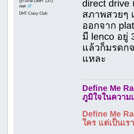
direct drive 
ถูกใจกด Like+ 1372
เพศ:
สภาพสวยๆ แ
DHT Crazy Club
ออกจาก plat
มี lenco อยู่ 
แล้วก็มรดกจา
แหละ
Define Me Rad
ภูมิใจในความเ
Define Me Rad
ใคร แต่เป็นเราใ