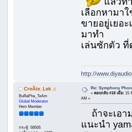
แล้วท่
เลือกหามาใช
ขายอยู่เยอะ
มาทำ
เล่นซักตัว ท
http://www.diyaudio
Re: Symphony Phon
CreÃte_Lek ♫
«
ตอบกลับ #18 เมื่อ:
15 ธ
BuRaPha_TeAm
AM »
Global Moderator
Hero Member
ถ้าจะเอามาอ
แนะนำ yama
กระทู้: 58505