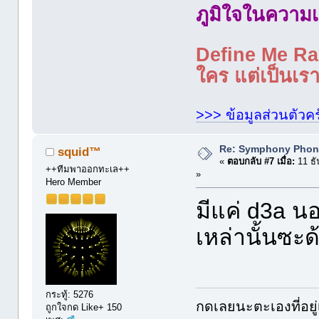
ภูมิใจในความเ
Define Me Rad
ใคร แต่เป็นเราใ
>>> ข้อมูลส่วนตัวคร
Re: Symphony Phon
squid™
«
ตอบกลับ #7 เมื่อ:
11 ธั
++ทีมพาออกทะเล++
»
Hero Member
มีแค่ d3a นอ
เหล่านั้นซะด
กระทู้: 5276
กดเลยนะตะเองที่อยู่
ถูกใจกด Like+ 150