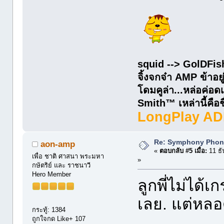
squid --> GolDFis
จิ้งจกจ๋า AMP ข้าอยู
โดมคูล่า...หล่อค่
Smith™ เหล่านี้คือชื่
LongPlay AD
Re: Symphony Phon
aon-amp
«
ตอบกลับ #5 เมื่อ:
11 ธั
เพื่อ ชาติ ศาสนา พระมหา
»
กษัตริย์ และ ราชนาวี
Hero Member
ลูกพี่ไม่ได้
เลย. แต่หลอ
กระทู้: 1384
ถูกใจกด Like+ 107