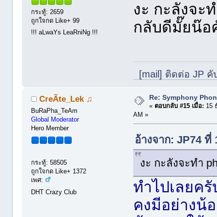
งะ กะลังจะท
กระทู้: 2659
ถูกใจกด Like+ 99
กลับดีมั๊ยน๊อ
!!! aLwaYs LeaRniNg !!!
[mail] ติดต่อ JP คั
Re: Symphony Phon
CreÃte_Lek ♫
«
ตอบกลับ #15 เมื่อ:
15 ธ
BuRaPha_TeAm
AM »
Global Moderator
Hero Member
อ้างจาก: JP74 ที
งะ กะลังจะทำ ph
กระทู้: 58505
ถูกใจกด Like+ 1372
เพศ:
ทำไปเลยครับ
DHT Crazy Club
คงมีอย่างน้อ