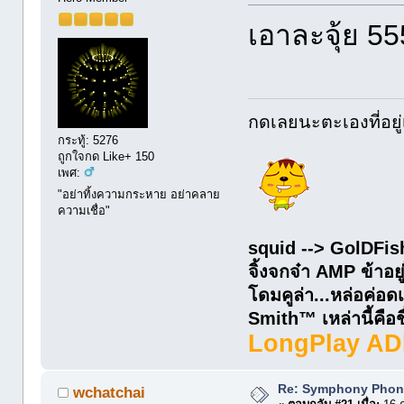
เอาละจุ้ย 55
กดเลยนะตะเองที่อยู่
กระทู้: 5276
ถูกใจกด Like+ 150
เพศ:
"อย่าทิ้งความกระหาย อย่าคลาย
ความเชื่อ"
squid --> GolDFis
จิ้งจกจ๋า AMP ข้าอยู
โดมคูล่า...หล่อค่
Smith™ เหล่านี้คือชื่
LongPlay AD
Re: Symphony Phon
wchatchai