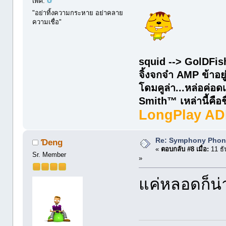
เพศ:
"อย่าทิ้งความกระหาย อย่าคลาย
ความเชื่อ"
squid --> GolDFis
จิ้งจกจ๋า AMP ข้าอยู
โดมคูล่า...หล่อค่
Smith™ เหล่านี้คือชื่
LongPlay AD
Re: Symphony Phon
Ɗeng
«
ตอบกลับ #8 เมื่อ:
11 ธั
Sr. Member
»
แค่หลอดก็น่