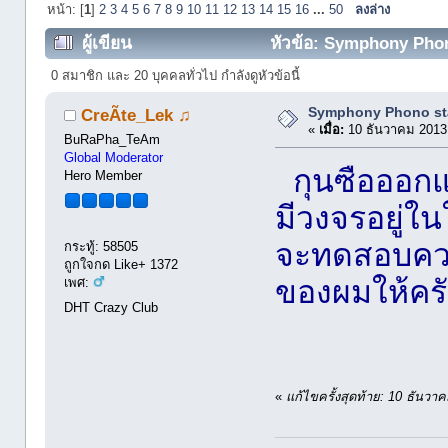
หน้า: [
1
]
2
3
4
5
6
7
8
9
10
11
12
13
14
15
16
...
50
ลงล่าง
ผู้เขียน
หัวข้อ: Symphony Phono
0 สมาชิก และ 20 บุคคลทั่วไป กำลังดูหัวข้อนี้
Symphony Phono st
CreÃte_Lek ♫
«
เมื่อ:
10 ธันวาคม 2013
BuRaPha_TeAm
Global Moderator
กุนซือออกแ
Hero Member
มีวงจรอยู่ใ
จะทดสอบควบ
กระทู้: 58505
ถูกใจกด Like+ 1372
ของผมให้คร
เพศ:
DHT Crazy Club
«
แก้ไขครั้งสุดท้าย: 10 ธัน