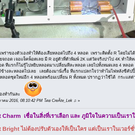
ร่าของตัวเองทำให้ต้องเสียหลอดไปถึง 4 หลอด เพราะติดตั้ง R โดยไม่ได้วัดค
ยจถอด เจอแจ็คพ็อตเลย มี R อยู่ตัวที่ตัวพิมพ์ 2K แต่วัดจริงปาไป 4K ทำให
ด ทีแรกก็ไม่รู้ไปหยิบหลอดมาเปลี่ยนทีละหลอด เลยไปทั้งหมดเลย 4 หลอด
้างละหลอดไปเลย เลยต้องมานั่งรื้อ ทีแรกแปลกใจว่าทำไมไฟหลังซีคัปปิ้งเท่ากั
ัดหลอดชุดใหม่อีก 4 หลอดพร้อมเปลี่ยน R ทั้งหมด ปรากฏว่าใช้ได้ กระแสต่า
่ต้องทำกันละ
ษภาคม 2016, 08:10:42 PM โดย CreÃte_Lek ♫
»
Charm เชื่อในสิ่งที่เราเลือก และ ภูมิใจในความเป็นเรา
ight ไม่ต้องปรับตัวเองให้เป็นใคร แต่เป็นเราในเวอร์ชั่นท