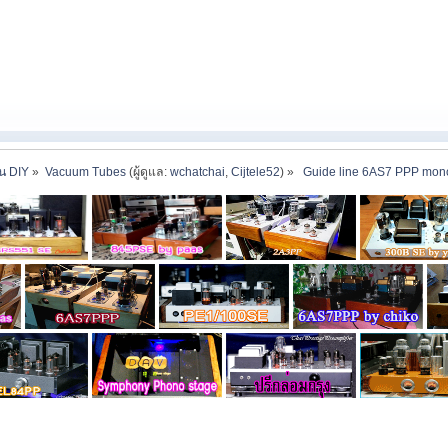
าน DIY
»
Vacuum Tubes
(ผู้ดูแล:
wchatchai
,
Cijtele52
) »
 Guide line 6AS7 PPP mon