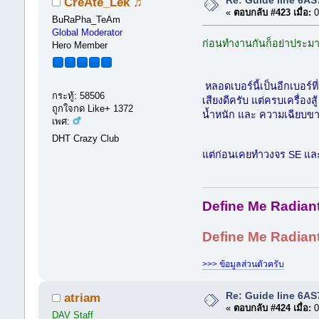
CreÃte_Lek ♫
«
ตอบกลับ #423 เมื่อ:
0
BuRaPha_TeAm
Global Moderator
ก่อนทำงานกันก็อย่าประมาท
Hero Member
หลอดเบอร์นี้เป็นอีกเบอร์ท
กระทู้: 58506
เสียงดีครับ แต่ครบเครื่อง
ถูกใจกด Like+ 1372
น้ำหนัก และ ความเฉียบขาด
เพศ:
DHT Crazy Club
แต่ก่อนเคยทำวงจร SE และ
Define Me Radiant 
Define Me Radiant Br
>>> ข้อมูลส่วนตัวครับ
Re: Guide line 6A
atriam
«
ตอบกลับ #424 เมื่อ:
0
DAV Staff