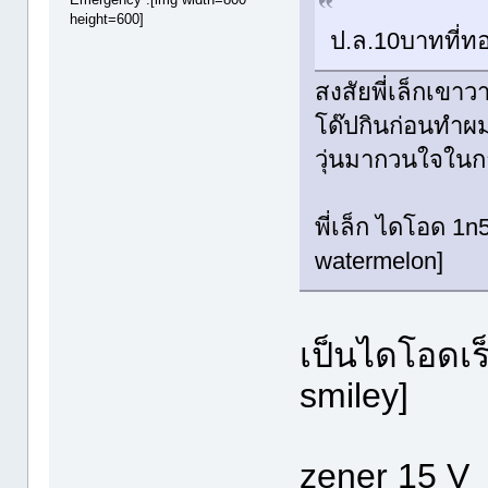
height=600]
ป.ล.10บาทที่
สงสัยพี่เล็กเขา
โด๊ปกินก่อนทำผม
วุ่นมากวนใจในก
พี่เล็ก ไดโอด 1n
watermelon]
เป็นไดโอดเร็
smiley]
zener 15 