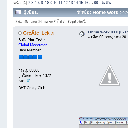
หน้า: [
1
]
2
3
4
5
6
7
8
9
10
11
12
13
14
15
16
...
66
ลงล่าง
ผู้เขียน
หัวข้อ: Home work >>> 
0 สมาชิก และ 36 บุคคลทั่วไป กำลังดูหัวข้อนี้
Home work >>> μ - P
CreÃte_Lek ♫
«
เมื่อ:
05 กรกฎาคม 2013
BuRaPha_TeAm
Global Moderator
Hero Member
กระทู้: 58505
ถูกใจกด Like+ 1372
เพศ:
DHT Crazy Club