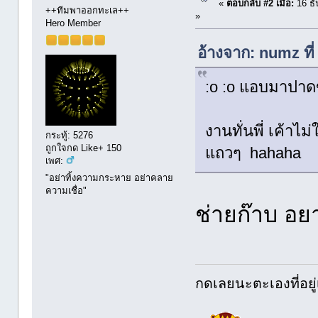
«
ตอบกลับ #2 เมื่อ:
16 ธั
++ทีมพาออกทะเล++
»
Hero Member
อ้างจาก: numz ที
:o :o แอบมาปา
งานทั่นพี่ เค้าไ
กระทู้: 5276
ถูกใจกด Like+ 150
แถวๆ hahaha
เพศ:
"อย่าทิ้งความกระหาย อย่าคลาย
ความเชื่อ"
ช่ายก๊าบ อย
กดเลยนะตะเองที่อยู่