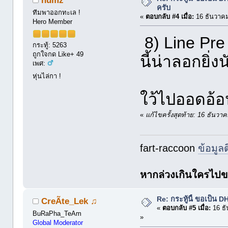
ครับ
ทีมพาออกทะเล !
«
ตอบกลับ #4 เมื่อ:
16 ธันวาคม
Hero Member
8) Line Pre
กระทู้: 5263
ถูกใจกด Like+ 49
นี้น่าลอกยิ่ง
เพศ:
หุ่นไล่กา !
ใว้ไปออดอ้อน
«
แก้ไขครั้งสุดท้าย: 16 ธันว
fart-raccoon
ข้อมูล
หากล่วงเกินใครไปขออ
Re: กระทู้นี้ ขอเป็น
CreÃte_Lek ♫
«
ตอบกลับ #5 เมื่อ:
16 ธั
BuRaPha_TeAm
»
Global Moderator