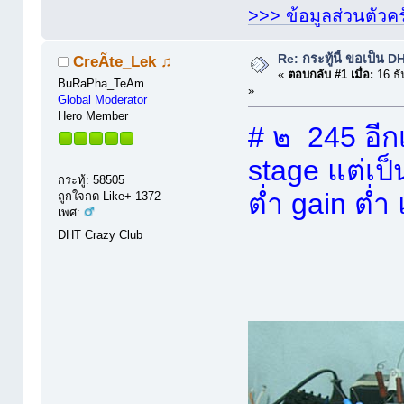
>>> ข้อมูลส่วนตัวคร
Re: กระทู้นี้ ขอเป็น 
CreÃte_Lek ♫
«
ตอบกลับ #1 เมื่อ:
16 ธั
BuRaPha_TeAm
»
Global Moderator
Hero Member
# ๒ 245 อี
stage แต่เ
กระทู้: 58505
ต่ำ gain ต่ำ 
ถูกใจกด Like+ 1372
เพศ:
DHT Crazy Club