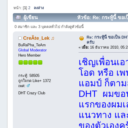
หน้า: [
1
]
2
ลงล่าง
ผู้เขียน
หัวข้อ: Re: กระทู้นี้ ข
0 สมาชิก และ 3 บุคคลทั่วไป กำลังดูหัวข้อนี้
Re: กระทู้นี้ ขอเป็น 
CreÃte_Lek ♫
ครับ
BuRaPha_TeAm
«
เมื่อ:
16 ธันวาคม 2010, 05:
Global Moderator
Hero Member
เชิญเพื่อนเอ
โอด หรือ เพน
กระทู้: 58505
แอมป์ ก็ตา
ถูกใจกด Like+ 1372
เพศ:
DHT ผมขอปร
DHT Crazy Club
แรกของผมเลยค
แนวทาง และ
ของตัวเองคร