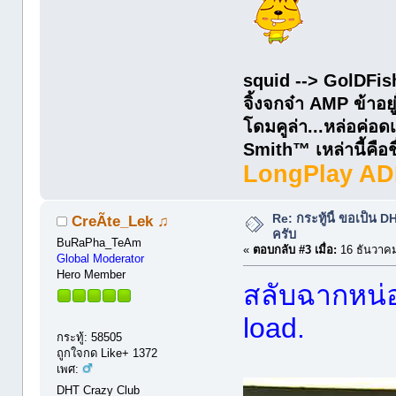
squid --> GolDFis
จิ้งจกจ๋า AMP ข้าอยู
โดมคูล่า...หล่อค่
Smith™ เหล่านี้คือชื่
LongPlay AD
Re: กระทู้นี้ ขอเป็น
CreÃte_Lek ♫
ครับ
BuRaPha_TeAm
«
ตอบกลับ #3 เมื่อ:
16 ธันวาคม
Global Moderator
Hero Member
สลับฉากหน่อ
load.
กระทู้: 58505
ถูกใจกด Like+ 1372
เพศ:
DHT Crazy Club