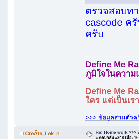
ตรวจสอบทาง
cascode คร
ครับ
Define Me Rad
ภูมิใจในความเ
Define Me Rad
ใคร แต่เป็นเราใ
>>> ข้อมูลส่วนตัวคร
Re: Home work >>> ?
CreÃte_Lek ♫
«
ตอบกลับ #248 เมื่อ:
16