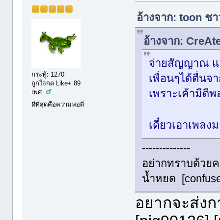
อ้างจาก: toon ชา
อ้างจาก: CreAt
จ่ายสัญญาณ แล้
กระทู้: 1270
เพื่อนๆได้ตื่น
ถูกใจกด Like+ 89
เพราะเค้ามีดีพอ
เพศ:
ดีที่สุดคือความพอดี
เดี๋ยวเอาเพลงม
--------------
อย่ากทราบด้วยค
น้ำหยด [confuse
อยากจะส่งกา