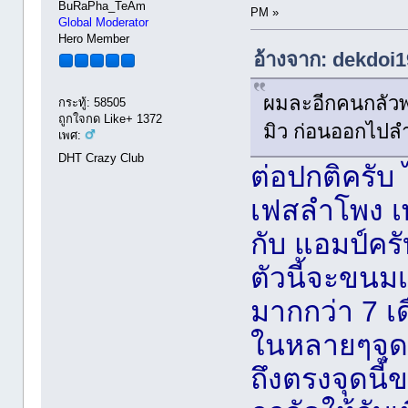
BuRaPha_TeAm
PM »
Global Moderator
Hero Member
อ้างจาก: dekdoi1
ผมละอีกคนกลัวพล
กระทู้: 58505
ถูกใจกด Like+ 1372
มิว ก่อนออกไปล
เพศ:
DHT Crazy Club
ต่อปกติครับ 
เฟสลำโพง เพ
กับ แอมป์ครั
ตัวนี้จะขน
มากกว่า 7 เ
ในหลายๆจุด 
ถึงตรงจุดนี้