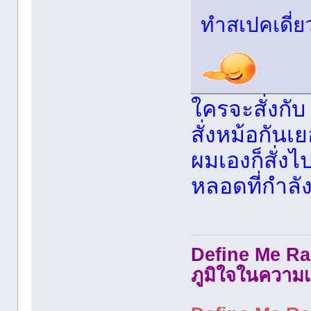
ทำสเปคเดี่ย
ใครจะสั่งกับ
สั่งหม้อกันเ
ผมเองก็สั่งไ
หลอดที่กำลั
Define Me Rad
ภูมิใจในความเ