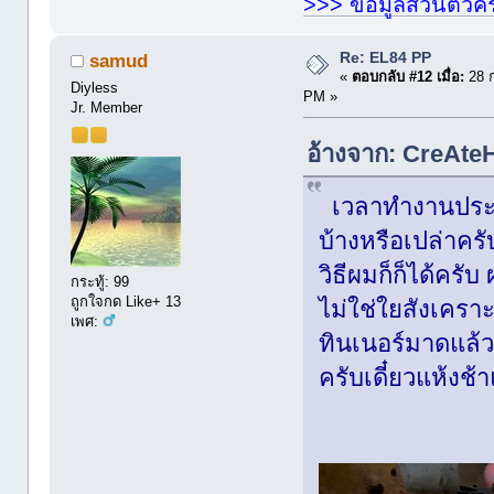
>>> ข้อมูลส่วนตัวคร
Re: EL84 PP
samud
«
ตอบกลับ #12 เมื่อ:
28 ก
Diyless
PM »
Jr. Member
อ้างจาก: CreAteH
เวลาทำงานประก
บ้างหรือเปล่าคร
วิธีผมก็ก็ได้ครับ
กระทู้: 99
ถูกใจกด Like+ 13
ไม่ใช่ใยสังเคราะ
เพศ:
ทินเนอร์มาดแล้วค
ครับเดี๋ยวแห้งช้