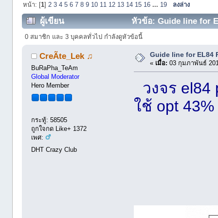
หน้า: [
1
]
2
3
4
5
6
7
8
9
10
11
12
13
14
15
16
...
19
ลงล่าง
ผู้เขียน
หัวข้อ: Guide line for 
0 สมาชิก และ 3 บุคคลทั่วไป กำลังดูหัวข้อนี้
Guide line for EL84
CreÃte_Lek ♫
«
เมื่อ:
03 กุมภาพันธ์ 20
BuRaPha_TeAm
Global Moderator
วงจร el84 pu
Hero Member
ใช้ opt 43% 
กระทู้: 58505
ถูกใจกด Like+ 1372
เพศ:
DHT Crazy Club