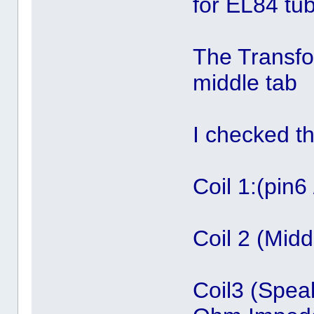
for EL84 tu
The Transfor
middle tab
I checked th
Coil 1:(pin
Coil 2 (Mid
Coil3 (Spea