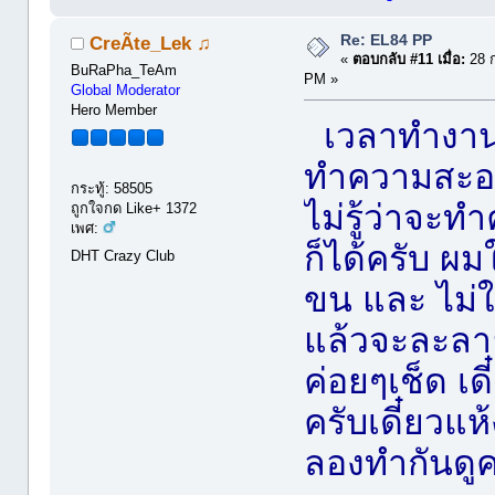
Re: EL84 PP
CreÃte_Lek ♫
«
ตอบกลับ #11 เมื่อ:
28 ก
BuRaPha_TeAm
PM »
Global Moderator
Hero Member
เวลาทำงาน
ทำความสะอาด
กระทู้: 58505
ไม่รู้ว่าจะ
ถูกใจกด Like+ 1372
เพศ:
ก็ได้ครับ ผมใ
DHT Crazy Club
ขน และ ไม่ใช
แล้วจะละลาย
ค่อยๆเช็ด เดี
ครับเดี๋ยวแห
ลองทำกันดูค