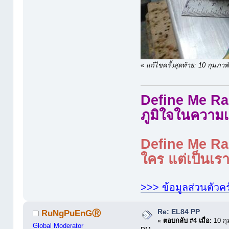
«
แก้ไขครั้งสุดท้าย: 10 กุมภ
Define Me Rad
ภูมิใจในความเ
Define Me Rad
ใคร แต่เป็นเราใ
>>> ข้อมูลส่วนตัวคร
Re: EL84 PP
RuNgPuEnGⓇ
«
ตอบกลับ #4 เมื่อ:
10 กุ
Global Moderator