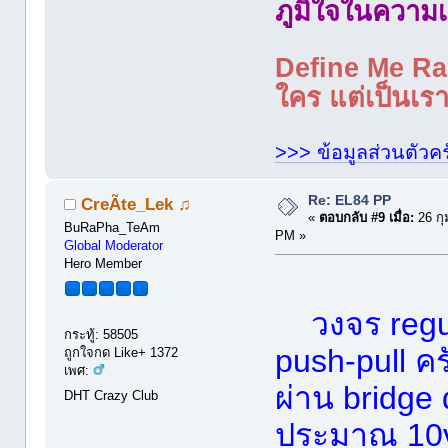
ภูมิใจในความเ
Define Me Rad
ใคร แต่เป็นเราใ
>>> ข้อมูลส่วนตัวคร
Re: EL84 PP
CreÃte_Lek ♫
«
ตอบกลับ #9 เมื่อ:
26 กุ
BuRaPha_TeAm
PM »
Global Moderator
Hero Member
วงจร regu
กระทู้: 58505
push-pull ค
ถูกใจกด Like+ 1372
เพศ:
ผ่าน bridg
DHT Crazy Club
ประมาณ 10v