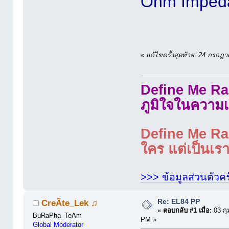
Ohm Impeda
«
แก้ไขครั้งสุดท้าย: 24 กรก
Define Me Rad
ภูมิใจในความเ
Define Me Rad
ใคร แต่เป็นเราใ
>>> ข้อมูลส่วนตัวคร
Re: EL84 PP
CreÃte_Lek ♫
«
ตอบกลับ #1 เมื่อ:
03 กุ
BuRaPha_TeAm
PM »
Global Moderator