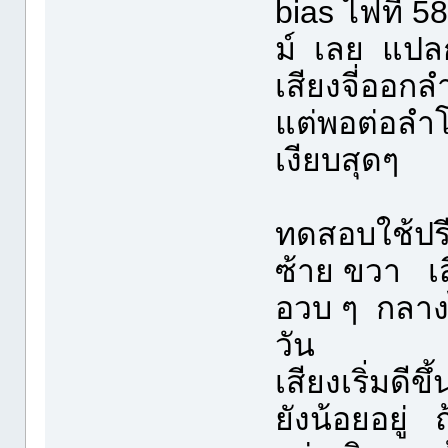
bias ไฟที่ 58
ม์ เลย แปล
เสียงจี่ออก
แต่พอต่อลำโ
เงียบสุดๆ
ทดสอบใช้ปร
ซ้าย ขวา เ
อวบ ๆ กลางไ
วัน
เสียงเริ่มดี
ยังน้อยอยู่ 