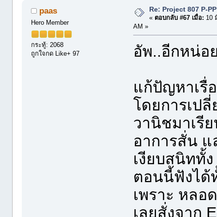
Re: Project 807 P-P
paas
«
ตอบกลับ #67 เมื่อ:
10 ม
Hero Member
AM »
กระทู้: 2068
อัพ..อีกหน่อ
ถูกใจกด Like+ 97
แก้ปัญหาเรื่
โดยการเปลี่ย
วานิชมาเรีย
อาการสั่น แ
เงียบสนิททั้ง
ตอนนี้ฟังได้
เพราะ หลอด 
เลยสั่งจาก 