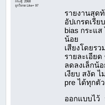
กระทู้: 2068
ถูกใจกด Like+ 97
รายงานสุดท
อัปเกรดเรียบ
ิbias กระแส 
น้อย
เสียงโดยรว
รายละเอียด
ลดลงเล็กน้อ
เงียบ สงัด ไ
pre ได้ทุกตั
ออกแบบไว้