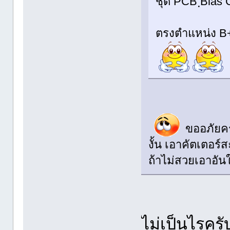
ชุด PCB ฺBias
ตรงตำแหน่ง B+
ขออภัยครั
งั้น เอาคัตเตอร์
ถ้าไม่สวยเอาอัน
ไม่เป็นไรครั