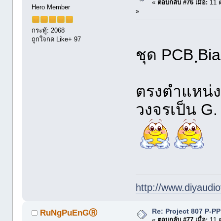
«
ตอบกลับ #76 เมื่อ:
11 ต
Hero Member
»
กระทู้: 2068
ถูกใจกด Like+ 97
ชุด PCB ฺB
ตรงตำแหน่ง 
วงจรเป็น G.
http://www.diyaudio
Re: Project 807 P-P
RuNgPuEnGⓇ
«
ตอบกลับ #77 เมื่อ:
11 ต