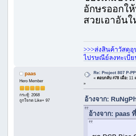
อักษรออกให้พ
สวยเอาอันให
>>>ส่งสินค้าวัสดุ
ไปรษณีย์ลงทะเบี
Re: Project 807 P-P
paas
«
ตอบกลับ #78 เมื่อ:
11 ต
Hero Member
»
กระทู้: 2068
อ้างจาก: RuNgPh
ถูกใจกด Like+ 97
อ้างจาก: paas ท