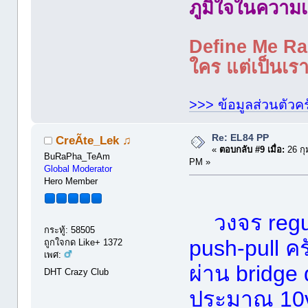
ภูมิใจในความเ
Define Me Rad
ใคร แต่เป็นเราใ
>>> ข้อมูลส่วนตัวคร
Re: EL84 PP
CreÃte_Lek ♫
«
ตอบกลับ #9 เมื่อ:
26 กุ
BuRaPha_TeAm
PM »
Global Moderator
Hero Member
วงจร regu
กระทู้: 58505
push-pull ค
ถูกใจกด Like+ 1372
เพศ:
ผ่าน bridg
DHT Crazy Club
ประมาณ 10v