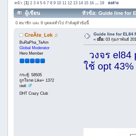
หน้า: [
1
]
2
3
4
5
6
7
8
9
10
11
12
13
14
15
16
...
19
ลงล่าง
ผู้เขียน
หัวข้อ: Guide line for 
0 สมาชิก และ 8 บุคคลทั่วไป กำลังดูหัวข้อนี้
Guide line for EL84
CreÃte_Lek ♫
«
เมื่อ:
03 กุมภาพันธ์ 20
BuRaPha_TeAm
Global Moderator
วงจร el84 pu
Hero Member
ใช้ opt 43% 
กระทู้: 58505
ถูกใจกด Like+ 1372
เพศ:
DHT Crazy Club