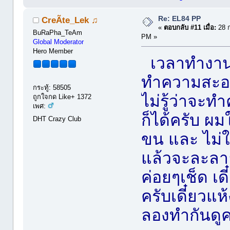
Re: EL84 PP
CreÃte_Lek ♫
«
ตอบกลับ #11 เมื่อ:
28 ก
BuRaPha_TeAm
PM »
Global Moderator
Hero Member
เวลาทำงาน
ทำความสะอาด
กระทู้: 58505
ไม่รู้ว่าจะ
ถูกใจกด Like+ 1372
เพศ:
ก็ได้ครับ ผมใ
DHT Crazy Club
ขน และ ไม่ใช
แล้วจะละลาย
ค่อยๆเช็ด เดี
ครับเดี๋ยวแห
ลองทำกันดูค