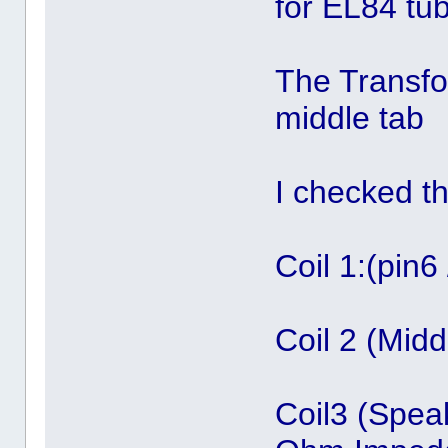
for EL84 tu
The Transfor
middle tab
I checked th
Coil 1:(pin
Coil 2 (Mid
Coil3 (Spea