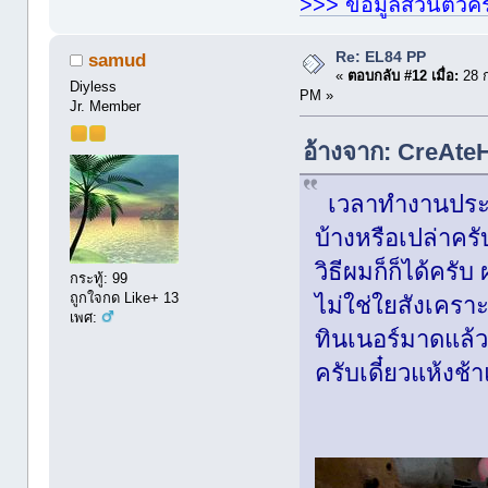
>>> ข้อมูลส่วนตัวคร
Re: EL84 PP
samud
«
ตอบกลับ #12 เมื่อ:
28 ก
Diyless
PM »
Jr. Member
อ้างจาก: CreAteH
เวลาทำงานประก
บ้างหรือเปล่าคร
วิธีผมก็ก็ได้ครับ
กระทู้: 99
ถูกใจกด Like+ 13
ไม่ใช่ใยสังเคราะ
เพศ:
ทินเนอร์มาดแล้วค
ครับเดี๋ยวแห้งช้