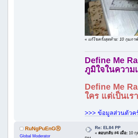
«
แก้ไขครั้งสุดท้าย: 10 กุมภ
Define Me Rad
ภูมิใจในความเ
Define Me Rad
ใคร แต่เป็นเราใ
>>> ข้อมูลส่วนตัวคร
Re: EL84 PP
RuNgPuEnGⓇ
«
ตอบกลับ #4 เมื่อ:
10 กุ
Global Moderator