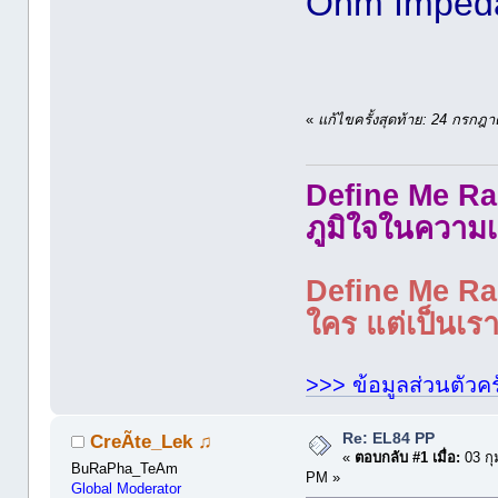
Ohm Impeda
«
แก้ไขครั้งสุดท้าย: 24 กรก
Define Me Rad
ภูมิใจในความเ
Define Me Rad
ใคร แต่เป็นเราใ
>>> ข้อมูลส่วนตัวคร
Re: EL84 PP
CreÃte_Lek ♫
«
ตอบกลับ #1 เมื่อ:
03 กุ
BuRaPha_TeAm
PM »
Global Moderator