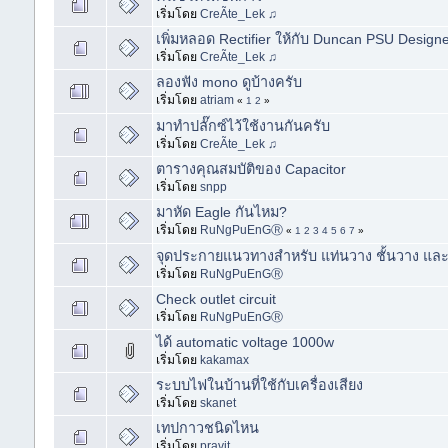
เริ่มโดย
CreÃte_Lek ♫
เพิ่มหลอด Rectifier ให้กับ Duncan PSU Designer
เริ่มโดย
CreÃte_Lek ♫
ลองฟัง mono ดูบ้างครับ
เริ่มโดย
atriam
«
1
2
»
มาทำปลั๊กซ์ไว้ใช้งานกันครับ
เริ่มโดย
CreÃte_Lek ♫
ตารางคุณสมบัติของ Capacitor
เริ่มโดย
snpp
มาหัด Eagle กันไหม?
เริ่มโดย
RuNgPuEnGⓇ
«
1
2
3
4
5
6
7
»
จุดประกายแนวทางสำหรับ แท่นวาง ชั้นวาง และ 
เริ่มโดย
RuNgPuEnGⓇ
Check outlet circuit
เริ่มโดย
RuNgPuEnGⓇ
ได้ automatic voltage 1000w
เริ่มโดย
kakamax
ระบบไฟในบ้านที่ใช้กับเครื่องเสียง
เริ่มโดย
skanet
เทปกาวชนิดไหน
เริ่มโดย
pravit