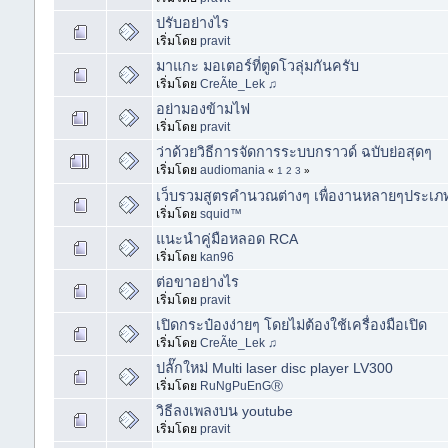
ปรับอย่างไร
เริ่มโดย
pravit
มาแกะ มอเตอร์ที่ตูดโวลุ่มกันครับ
เริ่มโดย
CreÃte_Lek ♫
อย่ามองข้ามไฟ
เริ่มโดย
pravit
ว่าด้วยวิธีการจัดการระบบกราวด์ ฉบับย่อสุดๆ
เริ่มโดย
audiomania
«
1
2
3
»
เว็บรวมสูตรคำนวณต่างๆ เพื่องานหลายๆประเภ
เริ่มโดย
squid™
แนะนำคู่มือหลอด RCA
เริ่มโดย
kan96
ต่อขาอย่างไร
เริ่มโดย
pravit
เปิดกระป๋องง่ายๆ โดยไม่ต้องใช้เครื่องมือเปิด
เริ่มโดย
CreÃte_Lek ♫
ปลั๊กใหม่ Multi laser disc player LV300
เริ่มโดย
RuNgPuEnGⓇ
วิธีลงเพลงบน youtube
เริ่มโดย
pravit