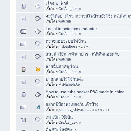
เรื่อง ฟ..ฟิวส์
เริ่มโดย
CreÃte_Lek ♫
จะรู้ได้อย่างไรว่ากราวน์ไฟบ้านยังใช้งานได้ตาม
เริ่มโดย
watcrub
Loctal to octal base adaptor
เริ่มโดย
CreÃte_Lek ♫
ตรวจสอบระบบไฟบ้าน
เริ่มโดย
mybestboss
«
1
2
»
แนะนำวิธีการทำสายกราวน์ที่ดีหน่อยครับ
เริ่มโดย
watcrub
สายนั้นสำคัญไฉน
เริ่มโดย
CreÃte_Lek ♫
มาถักสายไว้ใช้กันค่ะ
เริ่มโดย
MyNameIsAe
How to use tube socket P8A made in china
เริ่มโดย
CreÃte_Lek ♫
อยากมีห้องฟังเพลงกับเค้าบ้าง
เริ่มโดย
johnney_chivas
«
1
2
3
4
5
6
7
8
»
เล่นเป็น ใช้เป็น
เริ่มโดย
CreÃte_Lek ♫
คืนชีวิตให้ซีพิการ