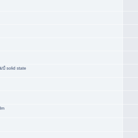
์ solid state
ilm