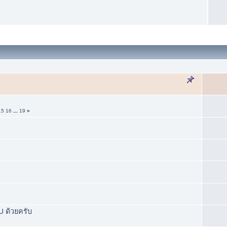
15
16
...
19
»
 ด้วยครับ