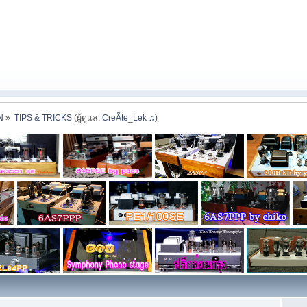
N
»
TIPS & TRICKS
(ผู้ดูแล:
CreÃte_Lek ♫
)