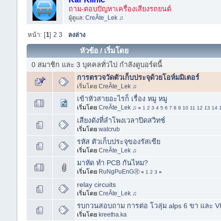
ถาม-ตอบปัญหาเครื่องเสียงรถยนต์
ผู้ดูแล:
CreÃte_Lek ♫
หน้า: [
1
]
2
3
ลงล่าง
หัวข้อ
/
เริ่มโดย
0 สมาชิก และ 3 บุคคลทั่วไป กำลังดูบอร์ดนี้
การตรวจวัดตัวเก็บประจุด้วยโอห์มมิเตอร์
เริ่มโดย
CreÃte_Lek ♫
เข้าหัวสายอะไรก็ เรื่อง หมู หมู
เริ่มโดย
CreÃte_Lek ♫
«
1
2
3
4
5
6
7
8
9
10
11
12
13
14
เสียงดังที่ลำโพงเวลาปิดสวิทช์
เริ่มโดย
watcrub
รหัส ตัวเก็บประจุของรัสเซีย
เริ่มโดย
CreÃte_Lek ♫
มาหัด ทำ PCB กันไหม?
เริ่มโดย
RuNgPuEnGⓇ
«
1
2
3
»
relay circuits
เริ่มโดย
CreÃte_Lek ♫
รบกวนสอบถาม การต่อ โวลุ่ม alps 6 ขา และ VU
เริ่มโดย
kreetha.ka