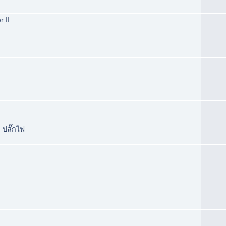
 II
ปลั๊กไฟ