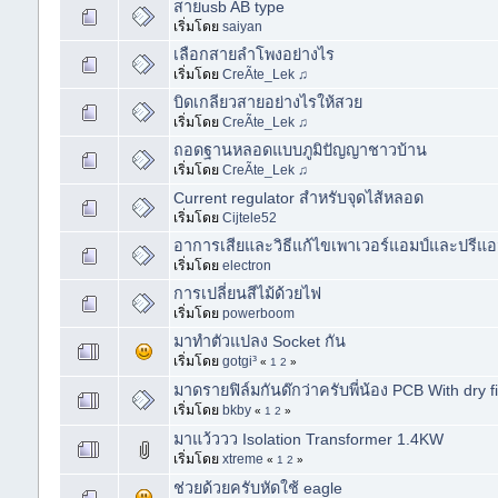
สายusb AB type
เริ่มโดย
saiyan
เลือกสายลำโพงอย่างไร
เริ่มโดย
CreÃte_Lek ♫
บิดเกลียวสายอย่างไรให้สวย
เริ่มโดย
CreÃte_Lek ♫
ถอดฐานหลอดแบบภูมิปัญญาชาวบ้าน
เริ่มโดย
CreÃte_Lek ♫
Current regulator สำหรับจุดไส้หลอด
เริ่มโดย
Cijtele52
อาการเสียและวิธีแก้ไขเพาเวอร์แอมป์และปรีแอมป
เริ่มโดย
electron
การเปลี่ยนสีไม้ด้วยไฟ
เริ่มโดย
powerboom
มาทำตัวแปลง Socket กัน
เริ่มโดย
gotgi³
«
1
2
»
มาดรายฟิล์มกันด๊กว่าครับพี่น้อง PCB With dry f
เริ่มโดย
bkby
«
1
2
»
มาแว้ววว Isolation Transformer 1.4KW
เริ่มโดย
xtreme
«
1
2
»
ช่วยด้วยครับหัดใช้ eagle