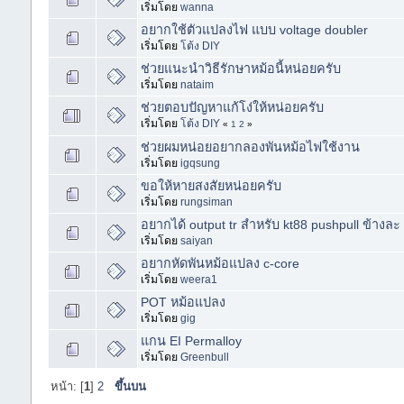
เริ่มโดย
wanna
อยากใช้ตัวแปลงไฟ แบบ voltage doubler
เริ่มโดย
โต้ง DIY
ช่วยแนะนำวิธีรักษาหม้อนี้หน่อยครับ
เริ่มโดย
nataim
ช่วยตอบปัญหาแก้โง่ให้หน่อยครับ
เริ่มโดย
โต้ง DIY
«
1
2
»
ช่วยผมหน่อยอยากลองพันหม้อไฟใช้งาน
เริ่มโดย
igqsung
ขอให้หายสงสัยหน่อยครับ
เริ่มโดย
rungsiman
อยากได้ output tr สำหรับ kt88 pushpull ข้างล
เริ่มโดย
saiyan
อยากหัดพันหม้อแปลง c-core
เริ่มโดย
weera1
POT หม้อแปลง
เริ่มโดย
gig
แกน EI Permalloy
เริ่มโดย
Greenbull
หน้า: [
1
]
2
ขึ้นบน