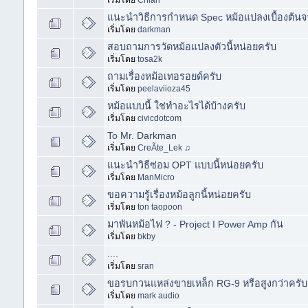
เริ่มโดย
Chian
แนะนำวิธีการกำหนด Spec หม้อแปลงเบื้องต้น
เริ่มโดย
darkman
สอบถามการวัดหม้อแปลงตัวนี้หน่อยครับ
เริ่มโดย
tosa2k
ถามเรื่องหม้อเทอรอยด์ครับ
เริ่มโดย
peelaviioza45
หม้อแบบนี้ ใช่ทำอะไรได้บ้างครับ
เริ่มโดย
civicdotcom
To Mr. Darkman
เริ่มโดย
CreÃte_Lek ♫
แนะนำวิธีซ่อม OPT แบบนี้หน่อยครับ
เริ่มโดย
ManMicro
ขอความรู้เรื่องหม้อลูกนี้หน่อยครับ
เริ่มโดย
ton taopoon
มาพันหม้อไฟ ? - Project I Power Amp กัน
เริ่มโดย
bkby
....
เริ่มโดย
sran
ขอรบกวนแหล่งขายเหล็ก RG-9 หรือสูงกว่าครับ
เริ่มโดย
mark audio