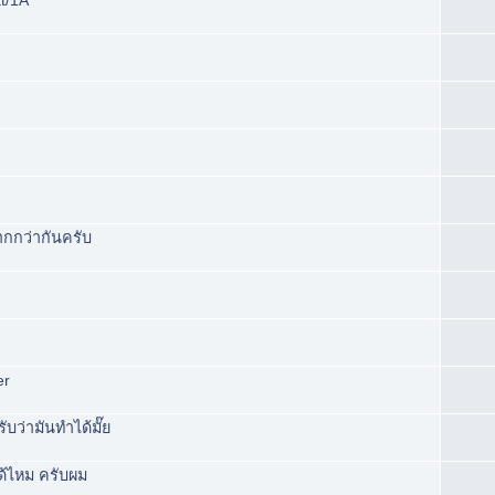
tt/1A
กกว่ากันครับ
er
บว่ามันทำได้มั๊ย
ด้ไหม ครับผม