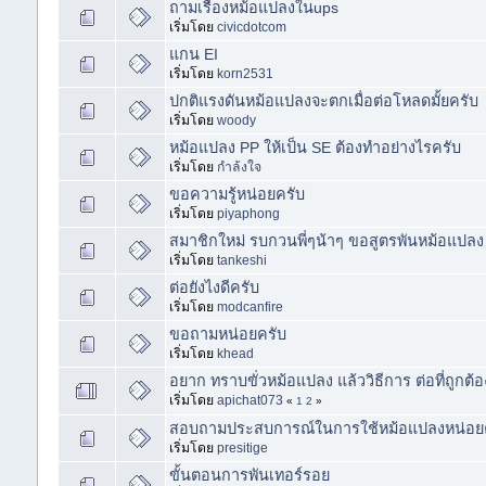
ถามเรื่องหม้อแปลงในups
เริ่มโดย
civicdotcom
แกน EI
เริ่มโดย
korn2531
ปกติแรงดันหม้อแปลงจะตกเมื่อต่อโหลดมั้ยครับ
เริ่มโดย
woody
หม้อแปลง PP ให้เป็น SE ต้องทำอย่างไรครับ
เริ่มโดย
กำล้งใจ
ขอความรู้หน่อยครับ
เริ่มโดย
piyaphong
สมาชิกใหม่ รบกวนพี่ๆน้าๆ ขอสูตรพันหม้อแปลง
เริ่มโดย
tankeshi
ต่อยังไงดีครับ
เริ่มโดย
modcanfire
ขอถามหน่อยครับ
เริ่มโดย
khead
อยาก ทราบขั่วหม้อแปลง แล้ววิธีการ ต่อที่ถูกต้อ
เริ่มโดย
apichat073
«
1
2
»
สอบถามประสบการณ์ในการใช้หม้อแปลงหน่อย
เริ่มโดย
presitige
ขั้นตอนการพันเทอร์รอย