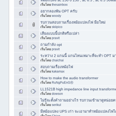
หม้อเเปลง ac 230 0 230 , ac 6.3 , ac 6.3 30wa
เริ่มโดย
thesaintxxx
อยากลองพัน OPT ครับ
เริ่มโดย
woody
รบกวนสอบถามเรื่องหม้อแปลงไฟ มือใหม่
เริ่มโดย
skiipico
เสียงแบบนี้ปกติหรือเปล่า
เริ่มโดย
pravit
ถามกำลัง opt
เริ่มโดย
pravit
ระหว่าง 2 แกนนี้ แกนไหนเหมาะที่จะทำ OPT มา
เริ่มโดย
chaichai
สอบถามเรื่องหม้อไฟ
เริ่มโดย
kakamax
How to make the audio transformer
เริ่มโดย
RuNgPuEnGⓇ
LL1521B high impedance line input transform
เริ่มโดย
dowson
ไม่รู้จะตั้งคำถามอย่างไร รบกวนเข้ามาดูหน่อยครั
เริ่มโดย
serikul
มีหม้อแปลง UPS เก่า จะเอามาทำหม้อแปลงไฟไ