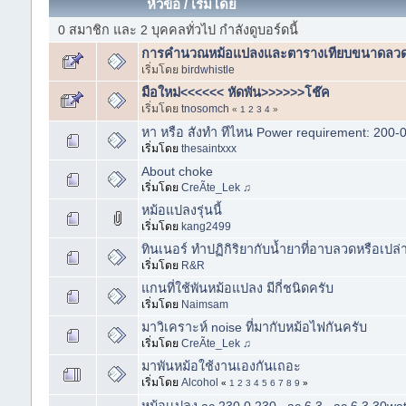
หัวข้อ
/
เริ่มโดย
0 สมาชิก และ 2 บุคคลทั่วไป กำลังดูบอร์ดนี้
การคำนวณหม้อแปลงและตารางเทียบขนาดลวด
เริ่มโดย
birdwhistle
มือใหม่<<<<<< หัดพัน>>>>>>โช๊ค
เริ่มโดย
tnosomch
«
1
2
3
4
»
หา หรือ สังทำ ทีไหน Power requirement: 200-
เริ่มโดย
thesaintxxx
About choke
เริ่มโดย
CreÃte_Lek ♫
หม้อแปลงรุ่นนี้
เริ่มโดย
kang2499
ทินเนอร์ ทำปฏิกิริยากับน้ำยาที่อาบลวดหรือเปล่
เริ่มโดย
R&R
แกนที่ใช้พันหม้อแปลง มีกี่ชนิดครับ
เริ่มโดย
Naimsam
มาวิเคราะห์ noise ที่มากับหม้อไฟกันครับ
เริ่มโดย
CreÃte_Lek ♫
มาพันหม้อใช้งานเองกันเถอะ
เริ่มโดย
Alcohol
«
1
2
3
4
5
6
7
8
9
»