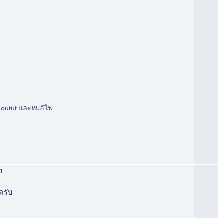
 outut และหมอ้ไฟ
ง
ครับ