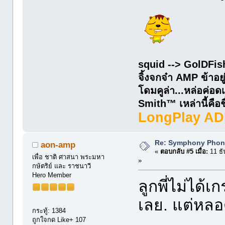
squid --> GolDFis
จิ้งจกจ๋า AMP ข้าอยู
โดมคูล่า...หล่อค่
Smith™ เหล่านี้คือชื่
LongPlay AD
Re: Symphony Phon
aon-amp
«
ตอบกลับ #5 เมื่อ:
11 ธั
เพื่อ ชาติ ศาสนา พระมหา
»
กษัตริย์ และ ราชนาวี
Hero Member
ลูกพี่ไม่ได้
เลย. แต่หลอ
กระทู้: 1384
ถูกใจกด Like+ 107