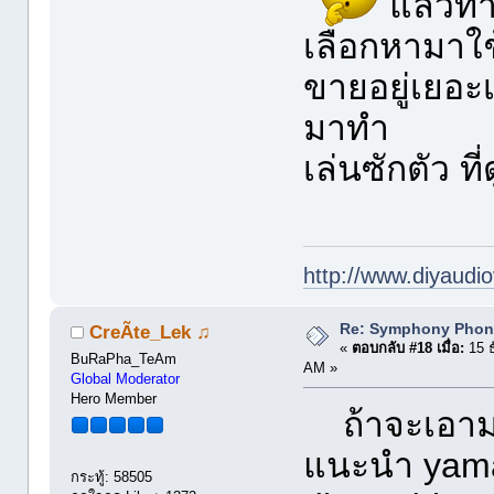
แล้วท่
เลือกหามาใช
ขายอยู่เยอะ
มาทำ
เล่นซักตัว ท
http://www.diyaudio
Re: Symphony Phon
CreÃte_Lek ♫
«
ตอบกลับ #18 เมื่อ:
15 ธ
BuRaPha_TeAm
AM »
Global Moderator
Hero Member
ถ้าจะเอามาอ
แนะนำ yama
กระทู้: 58505