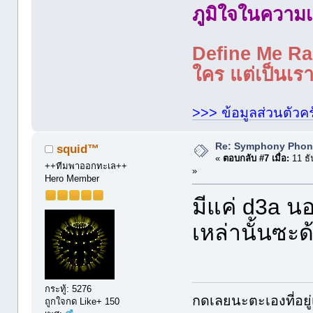
ภูมิใจในความเ
Define Me Rad
ใคร แต่เป็นเราใ
>>> ข้อมูลส่วนตัวคร
Re: Symphony Phon
squid™
«
ตอบกลับ #7 เมื่อ:
11 ธั
++ทีมพาออกทะเล++
»
Hero Member
มีแค่ d3a นอ
เหล่านั้นซะด
กระทู้: 5276
กดเลยนะตะเองที่อยู่
ถูกใจกด Like+ 150