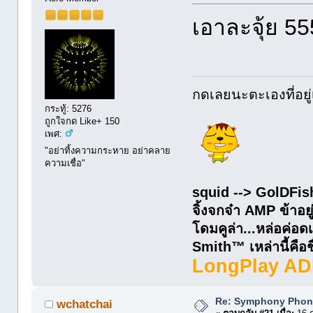
เอาละจุ้ย 55
กดเลยนะตะเองที่อยู่
กระทู้: 5276
ถูกใจกด Like+ 150
เพศ:
"อย่าทิ้งความกระหาย อย่าคลาย
ความเชื่อ"
squid --> GolDFis
จิ้งจกจ๋า AMP ข้าอยู
โดมคูล่า...หล่อค่
Smith™ เหล่านี้คือชื่
LongPlay AD
Re: Symphony Phon
wchatchai