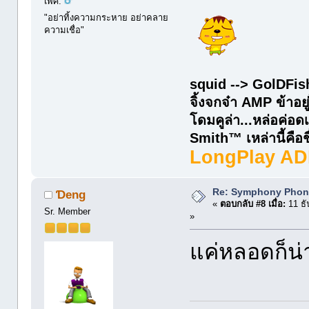
เพศ:
"อย่าทิ้งความกระหาย อย่าคลาย
ความเชื่อ"
squid --> GolDFis
จิ้งจกจ๋า AMP ข้าอยู
โดมคูล่า...หล่อค่
Smith™ เหล่านี้คือชื่
LongPlay AD
Re: Symphony Phon
Ɗeng
«
ตอบกลับ #8 เมื่อ:
11 ธั
Sr. Member
»
แค่หลอดก็น่