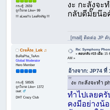
งะ กะลังจะท
กระทู้: 2659
ถูกใจกด Like+ 99
กลับดีมั๊ยน๊อ
!!! aLwaYs LeaRniNg !!!
[mail] ติดต่อ JP คั
Re: Symphony Phon
CreÃte_Lek ♫
«
ตอบกลับ #15 เมื่อ:
15 ธ
BuRaPha_TeAm
AM »
Global Moderator
Hero Member
อ้างจาก: JP74 ที
งะ กะลังจะทำ ph
กระทู้: 58505
ถูกใจกด Like+ 1372
เพศ:
ทำไปเลยครับ
DHT Crazy Club
คงมีอย่างน้อ