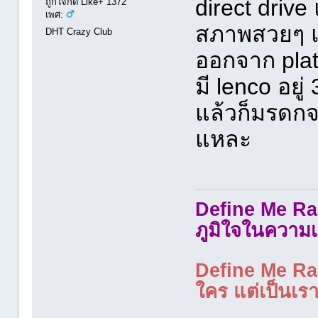
direct drive 
ถูกใจกด Like+ 1372
เพศ:
สภาพสวยๆ แ
DHT Crazy Club
ออกจาก plat
มี lenco อยู่ 
แล้วก็มรดกจา
แหละ
Define Me Rad
ภูมิใจในความเ
Define Me Rad
ใคร แต่เป็นเราใ