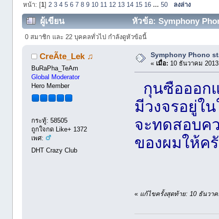
หน้า: [
1
]
2
3
4
5
6
7
8
9
10
11
12
13
14
15
16
...
50
ลงล่าง
ผู้เขียน
หัวข้อ: Symphony Phono
0 สมาชิก และ 22 บุคคลทั่วไป กำลังดูหัวข้อนี้
Symphony Phono st
CreÃte_Lek ♫
«
เมื่อ:
10 ธันวาคม 2013
BuRaPha_TeAm
Global Moderator
กุนซือออกแ
Hero Member
มีวงจรอยู่ใ
จะทดสอบควบ
กระทู้: 58505
ถูกใจกด Like+ 1372
ของผมให้คร
เพศ:
DHT Crazy Club
«
แก้ไขครั้งสุดท้าย: 10 ธัน