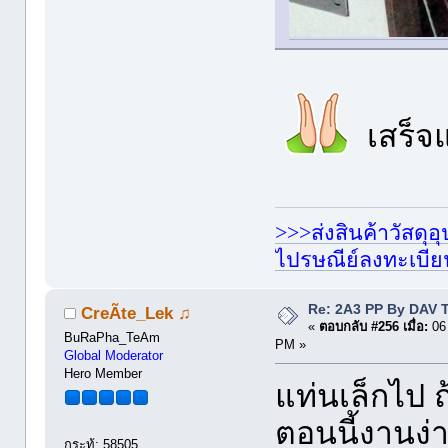
เสร็จแ
>>>ส่งสินค้าวัสดุ
ไปรษณีย์ลงทะเบี
Re: 2A3 PP By DAV 
CreÃte_Lek ♫
«
ตอบกลับ #256 เมื่อ:
06 
BuRaPha_TeAm
PM »
Global Moderator
Hero Member
แท่นเล็กไป 
ตอนนี้งานง่
กระทู้: 58505