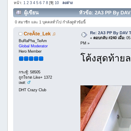
หน้า:
1
2
3
4
5
6
7
8
[
9
]
10
ลงล่าง
ผู้เขียน
หัวข้อ: 2A3 PP By DAV 
0 สมาชิก และ 1 บุคคลทั่วไป กำลังดูหัวข้อนี้
Re: 2A3 PP By DAV 
CreÃte_Lek ♫
«
ตอบกลับ #240 เมื่อ:
05 
BuRaPha_TeAm
PM »
Global Moderator
Hero Member
โค้งสุดท้าย
กระทู้: 58505
ถูกใจกด Like+ 1372
เพศ:
DHT Crazy Club