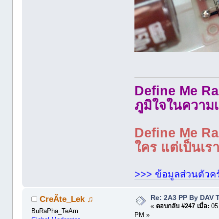
Define Me Rad
ภูมิใจในความเ
Define Me Rad
ใคร แต่เป็นเราใ
>>> ข้อมูลส่วนตัวคร
Re: 2A3 PP By DAV 
CreÃte_Lek ♫
«
ตอบกลับ #247 เมื่อ:
05 
BuRaPha_TeAm
PM »