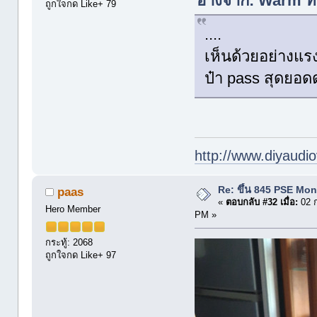
อ้างจาก: Warm ที
ถูกใจกด Like+ 79
....
เห็นด้วยอย่างแร
ป๋า pass สุดยอ
http://www.diyaudio
Re: ขึ้น 845 PSE Mo
paas
«
ตอบกลับ #32 เมื่อ:
02 ก
Hero Member
PM »
กระทู้: 2068
ถูกใจกด Like+ 97