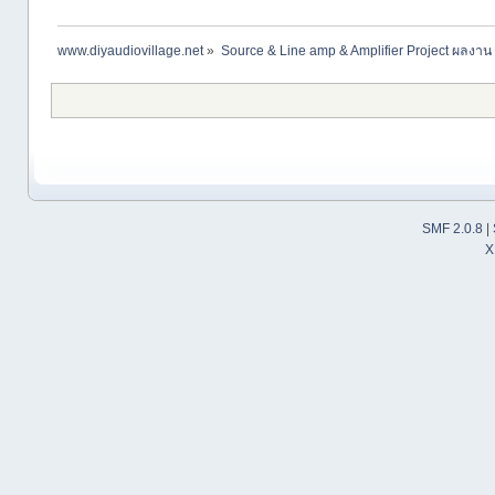
www.diyaudiovillage.net
»
Source & Line amp & Amplifier Project ผลงาน
SMF 2.0.8
|
X